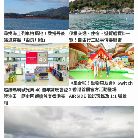
尋找海上列車拍攝地！乘搭丹後
伊根交通、住宿、遊覽船資料一
鐵道穿越「由良川橋」
覽！自由行三點事情要避雷
《集合啦！動物森友會》Switch
2 香港首個官方活動登場
超級瑪利歐兄弟 40 週年試玩會登
AIRSIDE 設試玩區及 1:1 場景
陸沙田 歷史回顧牆首度香港亮
相