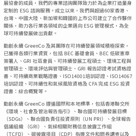
展協會的成員，我們的專業諮詢團隊致力於為企業打造量身
定制的 ESG 諮詢服務。成立以來，我們與超過60家香港、
台灣、中國大陸、新加坡和韓國的上市公司建立了合作夥伴
關係，助力各行業各領域的企業邁向 ESG 管理模式，為全
球可持續發展做出貢獻。
勤創永續 GreenCo 及其團隊在可持續發展領域積極探索，
已獲得各類行業資質，包括 BEC 基礎會員、BEC 低碳憲章
簽署人、GRI 社區會員、可持續發展工程碩士、環境工程與
管理碩士、環境評估與管理碩士、GRI 報告認證考試資格證
書、可持續商業戰略證書、ISO14001培訓認證、ISO14067
培訓認證、可持續性和氣候風險資格及 CFA 完成 ESG 投資
證書：綜合概覽等。
勤創永續 GreenCo 遵循國際和本地標準，包括香港聯交所
《環境、社會及管治報告指引》、聯合國可持續發展目標
（SDGs）、聯合國負責任投資原則（UN PRI）、全球報告
倡議組織
（
GRI
）
、氣候相關財務信息披露工作組
（TCFD）、碳披露項目（CDP）指導文件和問卷調查以及