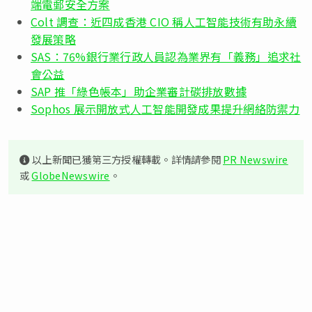
端電郵安全方案
Colt 調查：近四成香港 CIO 稱人工智能技術有助永續
發展策略
SAS：76%銀行業行政人員認為業界有「義務」追求社
會公益
SAP 推「綠色帳本」助企業審計碳排放數據
Sophos 展示開放式人工智能開發成果提升網絡防禦力
以上新聞已獲第三方授權轉載。詳情請參閱
PR Newswire
或
GlobeNewswire
。