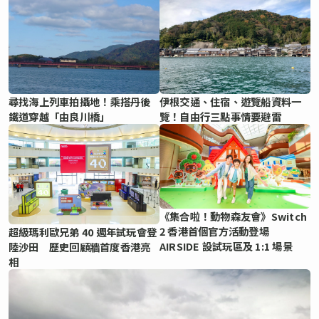
尋找海上列車拍攝地！乘搭丹後
伊根交通、住宿、遊覽船資料一
鐵道穿越「由良川橋」
覽！自由行三點事情要避雷
《集合啦！動物森友會》Switch
2 香港首個官方活動登場
超級瑪利歐兄弟 40 週年試玩會登
AIRSIDE 設試玩區及 1:1 場景
陸沙田 歷史回顧牆首度香港亮
相