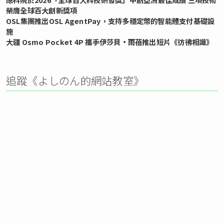
榮膺全球百大創新獎項
OSL集團推出OSL AgentPay，支持多穩定幣的智能體支付基礎設
施
大疆 Osmo Pocket 4P 攜手伊莎貝•雨蓓推出短片《彷彿相識》
追蹤《よしのん的網站教室》