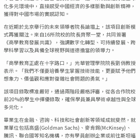
化多元環境中，直接感受中國經濟的多樣脈動與創新精神，
獲得對中國市場的實感認知。
在近期於北京舉行的未來領導者院長論壇上，該項目創新模
式再獲關注。來自16所院校的院長齊聚一堂，共同簽署
《商學教育發展共識》，強調數字化轉型、可持續發展、跨
學科學習以及具備全球視野與道德擔當的領導力。
「商學教育正處在十字路口，」光華管理學院院長劉俏教授
表示。「我們不僅要培養學生掌握技術技能，更要賦予他們
想象力、價值觀和應對復雜社會問題的勇氣。」
該項目錄取標准嚴苛，通過兩階段嚴格評審，從各合作院校
前20%的學生中擇優錄取，確保學員兼具學術卓越性與全球
多元化。
畢業生在金融、咨詢、科技和社會創新等領域成就斐然，就
業單位包括高盛(Goldman Sachs)、麥肯錫(McKinsey)、
騰訊、聯合國等知名機構，亦有學員創辦企業或前往斯坦福