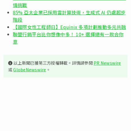
情挑戰
85% 亞太企業已採用雲計算技術，生成式 AI 仍處起步
階段
【國際女性工程師日】Equinix 多項計劃推動多元共融
聯盟行銷平台比你想像中多！ 10+ 選擇總有一款合你
意
以上新聞已獲第三方授權轉載。詳情請參閱
PR Newswire
或
GlobeNewswire
。