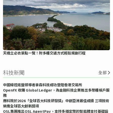
天橋立必去景點一覽！附多種交通方式輕鬆規劃行程
科技新聞
全部
中國線控底盤領導者拿森科技成功登陸香港交易所
OpenFX 收購 Global Ledger，為金融科技企業推出多幣種帳戶服
務
應科院於2026「全球百大科技研發獎」中創亞洲最佳成績 三項技術
榮膺全球百大創新獎項
OSL集團推出OSL AgentPay，支持多穩定幣的智能體支付基礎設