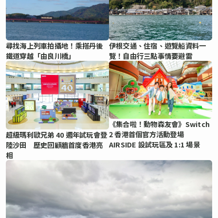
尋找海上列車拍攝地！乘搭丹後
伊根交通、住宿、遊覽船資料一
鐵道穿越「由良川橋」
覽！自由行三點事情要避雷
《集合啦！動物森友會》Switch
2 香港首個官方活動登場
超級瑪利歐兄弟 40 週年試玩會登
AIRSIDE 設試玩區及 1:1 場景
陸沙田 歷史回顧牆首度香港亮
相