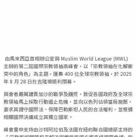
由馬來西亞首相辦公室與 Muslim World League (MWL)
主辦的第二屆國際宗教領袖高峰會，以「宗教領袖在化解衝
突中的角色」為主題，匯集 400 位全球宗教領袖，於 2025
年 8 月 28 日在吉隆坡順利閉幕。
與會者嚴厲譴責加沙的戰爭及饑荒，敦促各國政府及全球宗
教領袖馬上採取行動遏止危機，並向以色列佔領當局施壓，
要求其遵守國際法、保障巴勒斯坦人民的合法權利，並根據
相關國際決議成立其獨立國家。
峰會重申支持由沙特阿拉伯及法國在紐約聯合國總部主持的
「
巴勒斯坦問題和平解決與實施兩國方案高級國際會議
」的