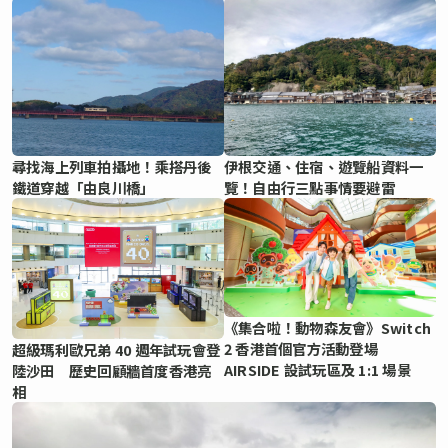
尋找海上列車拍攝地！乘搭丹後
伊根交通、住宿、遊覽船資料一
鐵道穿越「由良川橋」
覽！自由行三點事情要避雷
《集合啦！動物森友會》Switch
2 香港首個官方活動登場
超級瑪利歐兄弟 40 週年試玩會登
AIRSIDE 設試玩區及 1:1 場景
陸沙田 歷史回顧牆首度香港亮
相