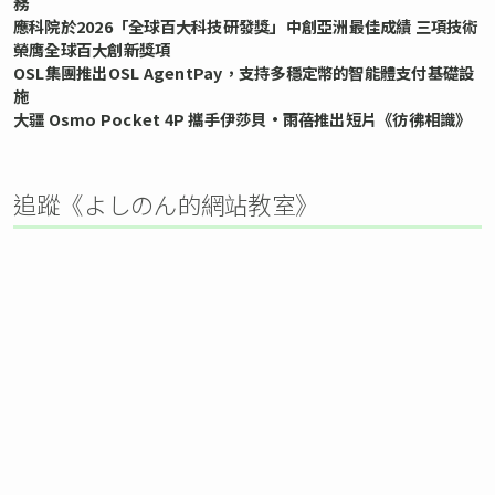
務
應科院於2026「全球百大科技研發獎」中創亞洲最佳成績 三項技術
榮膺全球百大創新獎項
OSL集團推出OSL AgentPay，支持多穩定幣的智能體支付基礎設
施
大疆 Osmo Pocket 4P 攜手伊莎貝•雨蓓推出短片《彷彿相識》
追蹤《よしのん的網站教室》