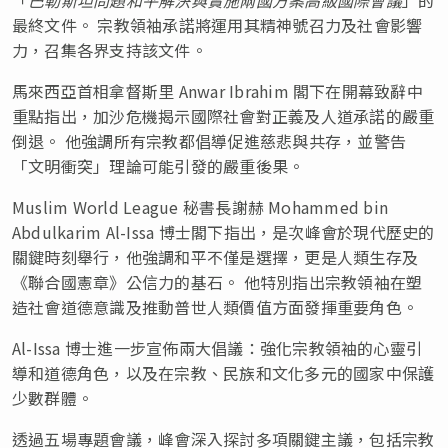
最終文件。 宗教領袖承諾將運用其精神號召力及社會影響
力，召集各界支持該文件。
馬來西亞首相拿督斯里 Anwar Ibrahim 閣下在開幕致辭中
重點指出，加沙危機揭示國際社會對正義及人道承諾的嚴重
倒退。 他強調所有宗教都倡導促進慈悲與共存，並警告
「文明衝突」理論可能引發的嚴重後果。
Muslim World League 秘書長謝赫 Mohammed bin
Abdulkarim Al-Issa 博士閣下指出，是次峰會於現代歷史的
關鍵時刻舉行，他強調和平不僅是選擇，更是人類生存及
《聯合國憲章》公信力的基石。 他特別指出宗教領袖在塑
造社會道德意識及推動普世人類價值方面發揮重要角色。
Al-Issa 博士進一步宣佈兩大倡議：強化宗教領袖的心靈引
導和道德角色，以及在宗教、民族和文化多元的國家中保護
少數群體。
透過五場專題會議，峰會深入探討多項關鍵主議，包括宗教