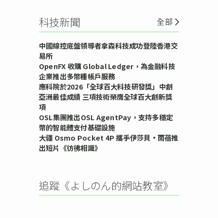
科技新聞
全部
中國線控底盤領導者拿森科技成功登陸香港交
易所
OpenFX 收購 Global Ledger，為金融科技
企業推出多幣種帳戶服務
應科院於2026「全球百大科技研發獎」中創
亞洲最佳成績 三項技術榮膺全球百大創新獎
項
OSL集團推出OSL AgentPay，支持多穩定
幣的智能體支付基礎設施
大疆 Osmo Pocket 4P 攜手伊莎貝•雨蓓推
出短片《彷彿相識》
追蹤《よしのん的網站教室》