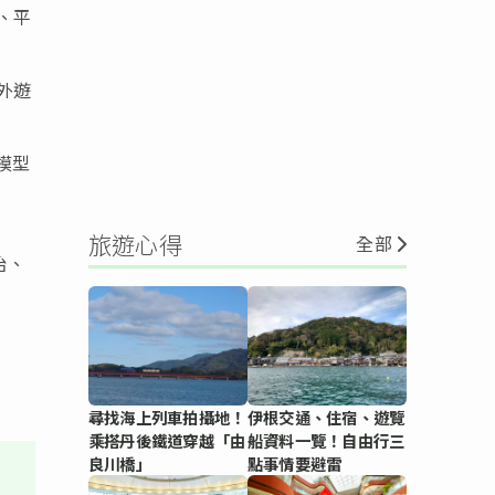
、平
外遊
模型
旅遊心得
全部
治、
尋找海上列車拍攝地！
伊根交通、住宿、遊覽
乘搭丹後鐵道穿越「由
船資料一覽！自由行三
良川橋」
點事情要避雷