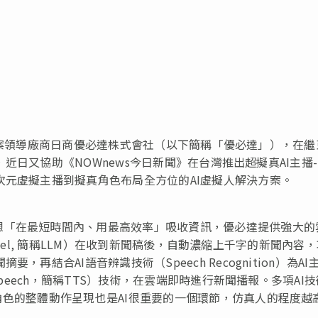
決方案領導廠商日商優必達株式會社（以下簡稱「優必達」），在繼
後，近日又協助《NOWnews今日新聞》在台灣推出超擬真AI主播-
次元虛擬主播到擬真角色布局全方位的AI虛擬人解決方案。
想「在最短時間內、用最高效率」吸收資訊，優必達提供強大的
 Model, 簡稱LLM）在收到新聞稿後，自動濃縮上千字的新聞內容
再結合AI語音辨識技術（Speech Recognition）為AI
Speech，簡稱TTS）技術，在雲端即時進行新聞播報。多項AI
角色的整體動作呈現也是AI很重要的一個環節，仿真人的程度越