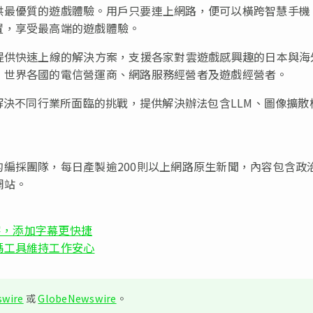
供最優質的遊戲體驗。用戶只要連上網路，便可以橫跨智慧手機
置，享受最高端的遊戲體驗。
提供快速上線的解決方案，支援各家對雲遊戲感興趣的日本與海
、世界各國的電信營運商、網路服務經營者及遊戲經營者。
解決不同行業所面臨的挑戰，提供解決辦法包含LLM、圖像擴散
編採團隊，每日產製逾200則以上網路原生新聞，內容包含政
網站。
轉文字，添加字幕更快捷
碼工具維持工作安心
wire
或
GlobeNewswire
。