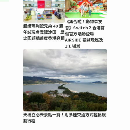
《集合啦！動物森友
超級瑪利歐兄弟 40 週
會》Switch 2 香港首
年試玩會登陸沙田 歷
個官方活動登場
史回顧牆首度香港亮相
AIRSIDE 設試玩區及
1:1 場景
天橋立必去景點一覽！附多種交通方式輕鬆規
劃行程