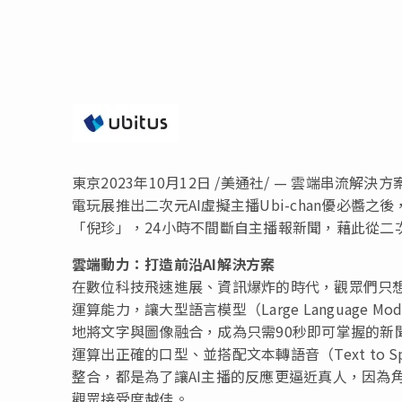
東京
2023年10月12日
/美通社/ — 雲端串流解
電玩展推出二次元AI虛擬主播Ubi-chan優必醬之
「倪珍」，24小時不間斷自主播報新聞，藉此從二
雲端動力：打造前沿AI解決方案
在數位科技飛速進展、資訊爆炸的時代，觀眾們只
運算能力，讓大型語言模型（Large Language
地將文字與圖像融合，成為只需90秒即可掌握的新聞摘要，
運算出正確的口型、並搭配文本轉語音（Text to 
整合，都是為了讓AI主播的反應更逼近真人，因為
觀眾接受度越佳。