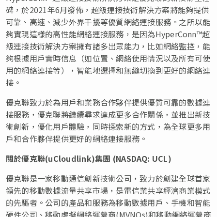
碑，於2021年6月發佈，超級連接技術解決方案將能夠提供
可靠、高速、減少外界干擾等優質網絡連接服務。之所以能
夠實現這樣的高性能網絡連接服務，是因為HyperConn™超
級連接技術解決方案擁有諸多出眾能力，比如網絡監控，能
夠根據用戶實時信息（如位置、網絡使用情況以及所有可使
用的網絡連接等），智能地選擇和無縫切換到更好的網絡連
接。
優克聯致力於為用戶和業務合作夥伴提供優質可靠的數據連
接服務，優克聯將繼續尋求達成更多合作關係，並推出新技
術創新，優化用戶體驗，同時探索新的方式，為全球更多用
戶和合作夥伴提供更好的網絡連接服務。
關於優克聯(uCloudlink)集團 (NASDAQ: UCL)
優克聯是一家移動通信創新技術公司，致力於創建全球首家
領先的移動數據流量共享市場，是電信業共享經濟商業模式
的先驅者。公司的產品和服務為移動數據用戶、手機和智能
硬件公司、移動虛擬網絡運營商(MVNOs)和移動網絡運營商