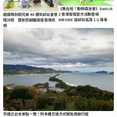
《集合啦！動物森友會》Switch
2 香港首個官方活動登場
超級瑪利歐兄弟 40 週年試玩會登
AIRSIDE 設試玩區及 1:1 場景
陸沙田 歷史回顧牆首度香港亮
相
天橋立必去景點一覽！附多種交通方式輕鬆規劃行程