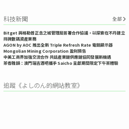
科技新聞
全部
Bitget 與格勒普正念之城管理局簽署合作協議，以探索在不丹建立
持牌數碼資產業務
AGON by AOC 推出全新 Triple Refresh Rate 電競顯示器
Mongolian Mining Corporation 盈利預告
中美工商界加強交流合作 共話產業鏈供應鏈協同發展新機遇
茶香雅韻：澳門瑞吉酒吧攜手 Saicho 呈獻期間限定下午茶體驗
追蹤《よしのん的網站教室》