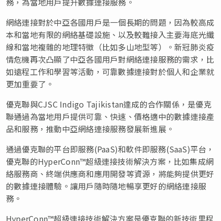
務，為當地用戶提升數據連接服務。
網絡連接對於中亞各國用戶是一個長期的問題，因為較高成
本和當地有限的網絡基礎設施、以及較難接入主要海底光纖
線和當地複雜的地理特徵（比如多山地型等）。新冠肺炎疫
情危機再次凸顯了中亞各國用戶對網絡連接服務的需求，比
如遠程工作和學習等活動，可靠數據連接對於個人和企業就
更加重要了。
優克聯與CJSC Indigo Tajikistan達成的合作關係，是優克
聯通過為當地用戶提供可靠、快速、價格適中的數據連接產
品和服務，推動中亞網絡連接服務發展新進展。
通過優克聯的平台即服務(PaaS)和軟件即服務(SaaS)平台，
優克聯的HyperConn™超級連接技術解決方案，比如集成網
絡服務商、終端供應商和應用開發等資源，將能夠提供更好
的數據連接體驗。讓用戶隨時隨地暢享更好的網絡連接服
務。
HyperConn™超級連接技術解決方案是優克聯的新技術里程