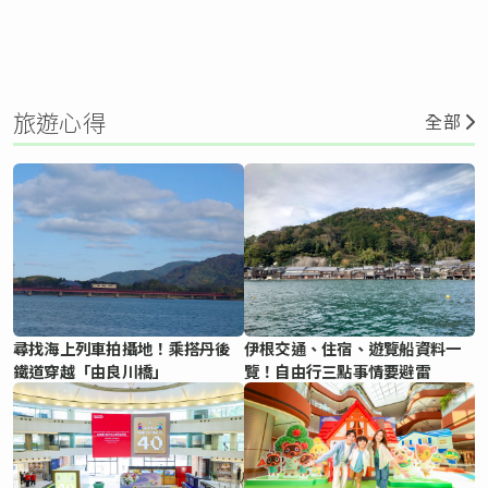
旅遊心得
全部
尋找海上列車拍攝地！乘搭丹後
伊根交通、住宿、遊覽船資料一
鐵道穿越「由良川橋」
覽！自由行三點事情要避雷