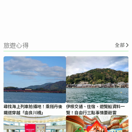
旅遊心得
全部
尋找海上列車拍攝地！乘搭丹後
伊根交通、住宿、遊覽船資料一
鐵道穿越「由良川橋」
覽！自由行三點事情要避雷