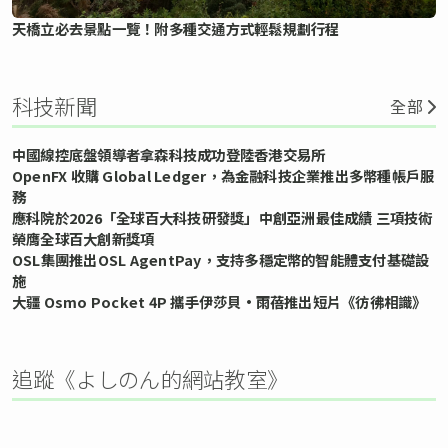
天橋立必去景點一覽！附多種交通方式輕鬆規劃行程
科技新聞
全部
中國線控底盤領導者拿森科技成功登陸香港交易所
OpenFX 收購 Global Ledger，為金融科技企業推出多幣種帳戶服
務
應科院於2026「全球百大科技研發獎」中創亞洲最佳成績 三項技術
榮膺全球百大創新獎項
OSL集團推出OSL AgentPay，支持多穩定幣的智能體支付基礎設
施
大疆 Osmo Pocket 4P 攜手伊莎貝•雨蓓推出短片《彷彿相識》
追蹤《よしのん的網站教室》