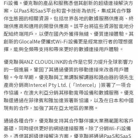
Fi設備。優克聯的產品和服務憑借其創新的超級連接解決方
案，以PaaS和SaaS平台和雲卡技術為依托，集成其合作夥
伴生態圈的相關資源，包括世界各地的數據服務供應商、終
端供應商和適用的開發供應商。該平台將這些資源智能地分
配給終端用戶，以便在國內外獲得無縫、優質連接體驗。其
創新的GlocalMe便攜式Wi-Fi設備更是經常旅行者的理想選
擇，能夠全頻帶支持和帶來更好的數據連接用戶體驗。
優克聯與ANZ CLOUDLINK的合作是它努力提升全球影響力
的一個進展，鞏固了其通過優質的移動連接來改善用戶體
驗。今年早期，優克聯與工業調製解調器和路由器的領先生
產商分銷商Intercel Pty Ltd. (「Intercel」)簽署了一項合
作協議，在澳大利亞分銷其移動寬帶設備和數據服務。優克
聯還通過在菲律賓和雅加達簽署新協議，以及在日本和中國
現有的合作，加強了其在亞太地區的業務。
通過各種合作，優克聯支持其合作夥伴擴大業務範圍和客戶
基礎，同時提供更好的網絡連接服務。除了分銷Wi-Fi設備
外，憑借其超級連接解決方案，優克聯將通過PaaS和SaaS