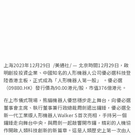
上海
2023年12月29日
/美通社/ — 北京時間12月29日，啟
明創投投資企業、中國知名的人形機器人公司優必選科技登
陸香港主板，正式成為「人形機器人第一股」 。優必選
（09880.HK）發行價為90.00港元/股，市值376億港元。
在上市儀式現場，熊貓機器人優悠穩步走上舞台，向優必選
董事會主席、執行董事兼行政總裁周劍遞出鑼錘，優必選全
新一代工業版人形機器人Walker S首次亮相，手持另一個
鑼錘走向舞台中央，與周劍一起敲響開市鑼，精彩的人機協
作開啟人類科技創新的新篇章。這是人類歷史上第一次由人