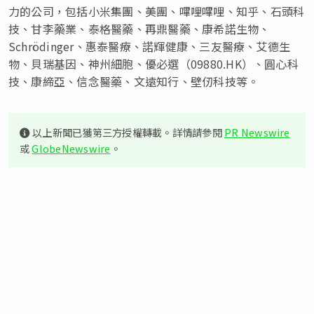
力的公司，包括小米集團、美團、嗶哩嗶哩、知乎、石頭科
技、甘李藥業、泰格醫藥、再鼎醫藥、康希諾生物、
Schrödinger、惠泰醫療、諾輝健康、三友醫療、艾德生
物、貝瑞基因、神州細胞、優必選（09880.HK）、圓心科
技、康締亞、信念醫藥、文遠知行、壁仞科技等。
以上新聞已獲第三方授權轉載。詳情請參閱
PR Newswire
或
GlobeNewswire
。