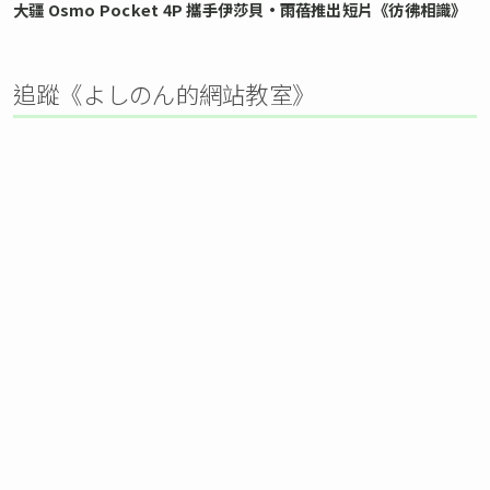
大疆 Osmo Pocket 4P 攜手伊莎貝•雨蓓推出短片《彷彿相識》
追蹤《よしのん的網站教室》