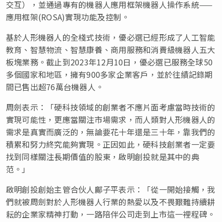
交互），
並通過專有的機器人應用框架機器人操作系統——
應用框架(ROSA)實現功能及控制。
基於人形機器人的全棧式技術，優必選已經形成了人工智能
教育、智慧物流、智慧康養、商用服務和消費級機器人五大
板塊業務。截止到2023年12月10日，優必選已服務全球50
多個國家和地區，擁有900多家企業客戶，並於往績記錄期
間已售出超76萬台機器人。
周劍表示：「硬科技領域的創業者不應片面考慮當時技術的
實現可能性，更應當關注市場需求，而人類對人形機器人的
需求是真實而廣泛的，無論要花十年還是三十年，靠我們的
積累和努力終究能夠實現。正因如此，硬科技創業者一定要
找到同樣關注長期價值的股東，啟明創投就是其中的典
范。」
啟明創投創始主管合伙人鄺子平表示：「從一開始接觸，我
們就被周劍對於人形機器人行業的熱愛以及不畏艱難持續耕
耘的企業家精神打動，一路陪伴公司走到上市這一裡程碑。