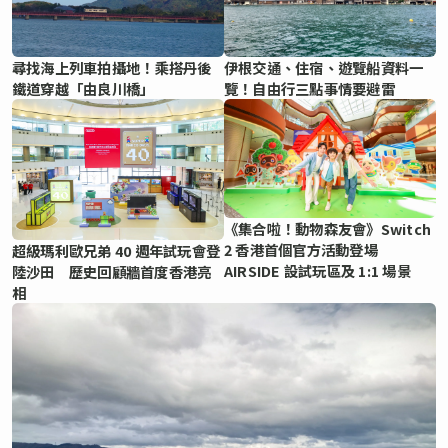
尋找海上列車拍攝地！乘搭丹後
伊根交通、住宿、遊覽船資料一
鐵道穿越「由良川橋」
覽！自由行三點事情要避雷
《集合啦！動物森友會》Switch
2 香港首個官方活動登場
超級瑪利歐兄弟 40 週年試玩會登
AIRSIDE 設試玩區及 1:1 場景
陸沙田 歷史回顧牆首度香港亮
相