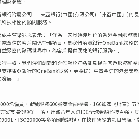
質理財體驗。
銀行附屬公司——東亞銀行(中國)有限公司(「東亞中國」)的
訊科技相關的顧問服務。
進處主管梁兆恩表示：「作為一家具領導地位的香港金融服務集
電金信的客戶關係管理項目，是我們落實銀行OneBank策略
日益緊密的數碼世界中，為客戶提供便捷的銀行服務。」
銀行一樣，我們深知創新和合作對於打造能夠提升客戶服務和業
支持東亞銀行的OneBank策略，更將提升中電金信的港澳業
的發展。」
,000名僱員，累積服務600逾家金融機構、160逾家《財富》五
決方案市場份額第一名，連續八年入選IDC全球金融科技百強。
ISO9001、ISO20000等多項國際認證，在軟件研發的項目管理、