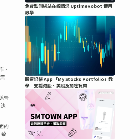
免費監測網站在線情況 UptimeRobot 使用
教學
作，
的無
股票記帳 App 「My Stocks Portfolio」教
學 支援港股、美股及加密貨幣
係管
動決
面的
，致