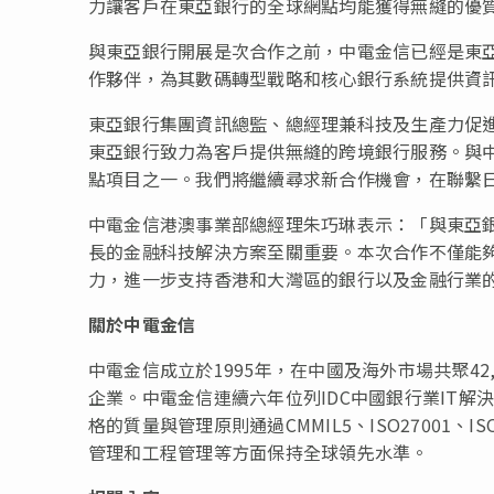
力讓客戶在東亞銀行的全球網點均能獲得無縫的優
與東亞銀行開展是次合作之前，中電金信已經是東亞
作夥伴，為其數碼轉型戰略和核心銀行系統提供資
東亞銀行集團資訊總監、總經理兼科技及生產力促
東亞銀行致力為客戶提供無縫的跨境銀行服務。與中
點項目之一。我們將繼續尋求新合作機會，在聯繫
中電金信港澳事業部總經理朱巧琳表示：「與東亞
長的金融科技解決方案至關重要。本次合作不僅能夠
力，進一步支持香港和大灣區的銀行以及金融行業
關於中電金信
中電金信成立於1995年，在中國及海外市場共聚42
企業。中電金信連續六年位列IDC中國銀行業IT解
格的質量與管理原則通過CMMIL5、ISO27001、
管理和工程管理等方面保持全球領先水準。