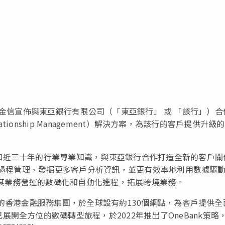
中電金信宣佈與東亞銀行有限公司（「東亞銀行」 或 「該行」）合
tionship Management）解決方案，為該行的客戶提供升級
和近三十年的行業專業知識，與東亞銀行合作打造全新的客戶關
銷售過程管理、發掘更多客戶分析資訊，並更有效率地利用數據驅
動其業務營運的數碼化和自動化進程，拓展跨境業務。
位的香港金融服務集團，於全球設有約130個網點，為客戶提供全
已展
開全方位的數碼轉型旅程，
於2022年
推出了OneBank策略