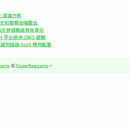
數據中心雲端方案
t 應用程式和服務加強整合
由主管級職員肩負責任
ment 平台提供 OMO 體驗
 新功能識別錯誤 SaaS 應用配置
wire
或
GlobeNewswire
。