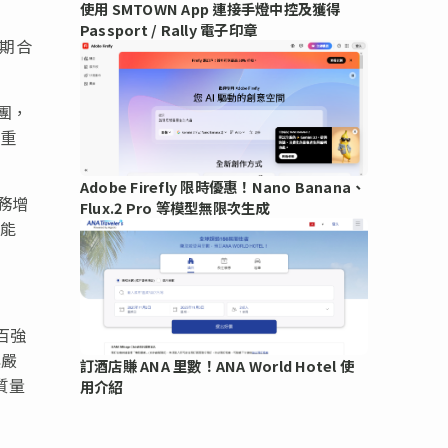
使用 SMTOWN App 連接手燈中控及獲得
Passport / Rally 電子印章
長期合
團，
的重
Adobe Firefly 限時優惠！Nano Banana、
務增
Flux.2 Pro 等模型無限次生成
務能
百強
其嚴
訂酒店賺 ANA 里數！ANA World Hotel 使
質量
用介紹