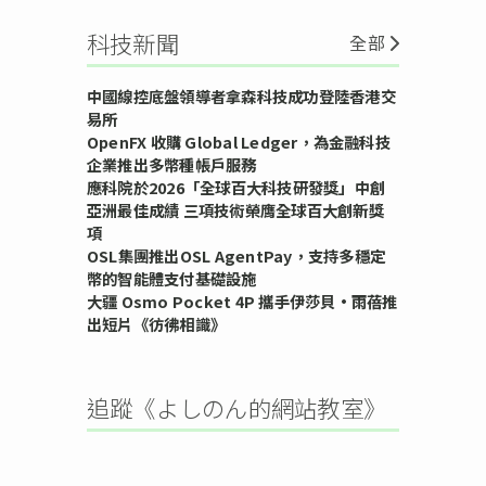
科技新聞
全部
中國線控底盤領導者拿森科技成功登陸香港交
易所
OpenFX 收購 Global Ledger，為金融科技
企業推出多幣種帳戶服務
應科院於2026「全球百大科技研發獎」中創
亞洲最佳成績 三項技術榮膺全球百大創新獎
項
OSL集團推出OSL AgentPay，支持多穩定
幣的智能體支付基礎設施
大疆 Osmo Pocket 4P 攜手伊莎貝•雨蓓推
出短片《彷彿相識》
追蹤《よしのん的網站教室》