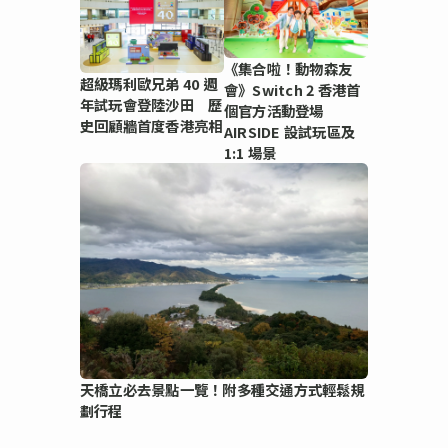
《集合啦！動物森友
超級瑪利歐兄弟 40 週
會》Switch 2 香港首
年試玩會登陸沙田 歷
個官方活動登場
史回顧牆首度香港亮相
AIRSIDE 設試玩區及
1:1 場景
天橋立必去景點一覽！附多種交通方式輕鬆規
劃行程