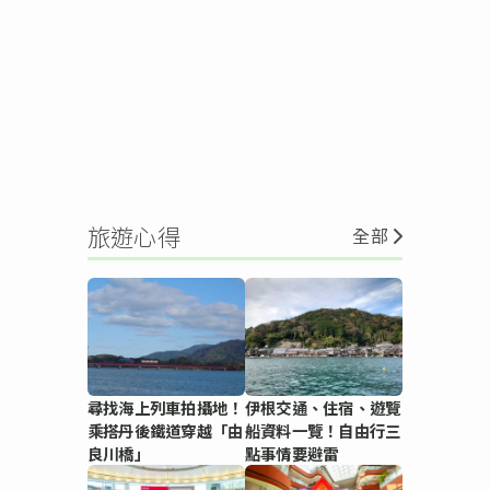
旅遊心得
全部
尋找海上列車拍攝地！
伊根交通、住宿、遊覽
乘搭丹後鐵道穿越「由
船資料一覽！自由行三
良川橋」
點事情要避雷