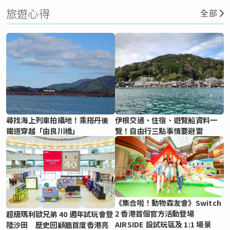
旅遊心得
全部
尋找海上列車拍攝地！乘搭丹後
伊根交通、住宿、遊覽船資料一
鐵道穿越「由良川橋」
覽！自由行三點事情要避雷
《集合啦！動物森友會》Switch
2 香港首個官方活動登場
超級瑪利歐兄弟 40 週年試玩會登
AIRSIDE 設試玩區及 1:1 場景
陸沙田 歷史回顧牆首度香港亮