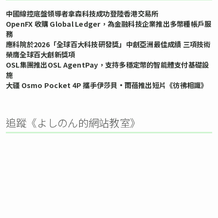
中國線控底盤領導者拿森科技成功登陸香港交易所
OpenFX 收購 Global Ledger，為金融科技企業推出多幣種帳戶服
務
應科院於2026「全球百大科技研發獎」中創亞洲最佳成績 三項技術
榮膺全球百大創新獎項
OSL集團推出OSL AgentPay，支持多穩定幣的智能體支付基礎設
施
大疆 Osmo Pocket 4P 攜手伊莎貝•雨蓓推出短片《彷彿相識》
追蹤《よしのん的網站教室》