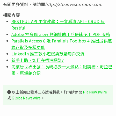
有關更多資料，請訪問
http://zto.investorroom.com
相關內容
RESTFUL API 中文教學：一文看清 API、CRUD 及
Restful
Adobe 推多條 .new 短網址助用戶快速使用 PDF 服務
Parallels Access 6 及 Parallels Toolbox 4 推出提供遠
端存取及多種功能
LinkedIn 推三款小遊戲冀鼓勵用戶交流
新手上路，如何在香港網賺?
向繽紛世界出發！長崎必去十大景點：眼鏡橋、哥拉巴
園、原爆館介紹
以上新聞已獲第三方授權轉載。詳情請參閱
PR Newswire
或
GlobeNewswire
。