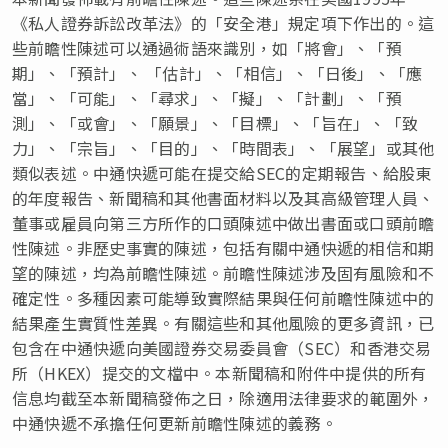
《私人證券訴訟改革法》的「安全港」規定項下作出的。這
些前瞻性陳述可以通過術語來識別，如「將會」、「預
期」、「預計」、 「估計」、「相信」、「日後」、「應
當」、「可能」、「尋求」、「擬」、「計劃」、「預
測」、「或會」、「願景」、「目標」、「旨在」、「致
力」、「宗旨」、「目的」、「時間表」、「展望」或其他
類似表述。中通快遞可能在提交給SEC的定期報告、給股東
的年度報告、新聞稿和其他書面材料以及其高級管理人員、
董事或雇員向第三方所作的口頭陳述中做出書面或口頭前瞻
性陳述。非歷史事實的陳述，包括有關中通快遞的相信和期
望的陳述，均為前瞻性陳述。前瞻性陳述涉及固有風險和不
確定性。多種因素可能導致實際結果與任何前瞻性陳述中的
結果產生實質性差異。有關這些和其他風險的更多資訊，已
包含在中通快遞向美國證券交易委員會（SEC）和香港交易
所（HKEX）提交的文檔中。本新聞稿和附件中提供的所有
信息均截至本新聞稿發佈之日，除適用法律要求的範圍外，
中通快遞不承擔任何更新前瞻性陳述的義務。