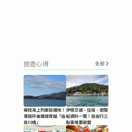
旅遊心得
全部
尋找海上列車拍攝地！
伊根交通、住宿、遊覽
乘搭丹後鐵道穿越「由
船資料一覽！自由行三
良川橋」
點事情要避雷