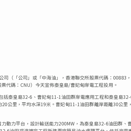
有限公司（「公司」或「中海油」，香港聯交所股票代碼：
00883
股票代碼：
CNU
）今天宣佈秦皇島
/
曹妃甸岸電工程投用。
包括秦皇島
32-6
、曹妃甸
11-1
油田群岸電應用工程和秦皇島
32-
約
20
公里，平均水深
19
米。曹妃甸
11-1
油田群離岸距離
30
公里
電力動力平台，設計輸送能力
200MW
，為秦皇島
32-6
油田群、
32-6
油田提液擴容工程新建兩座簡易油水處理平台，依托岸電