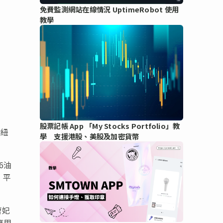
免費監測網站在線情況 UptimeRobot 使用
教學
股票記帳 App 「My Stocks Portfolio」教
，紐
學 支援港股、美股及加密貨幣
6
油
，平
曹妃
應用