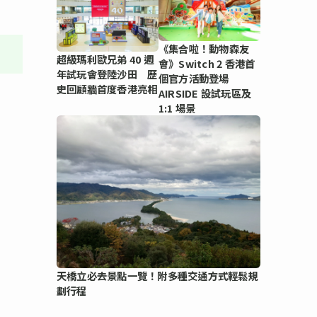
《集合啦！動物森友
超級瑪利歐兄弟 40 週
會》Switch 2 香港首
年試玩會登陸沙田 歷
個官方活動登場
史回顧牆首度香港亮相
AIRSIDE 設試玩區及
1:1 場景
天橋立必去景點一覽！附多種交通方式輕鬆規
劃行程