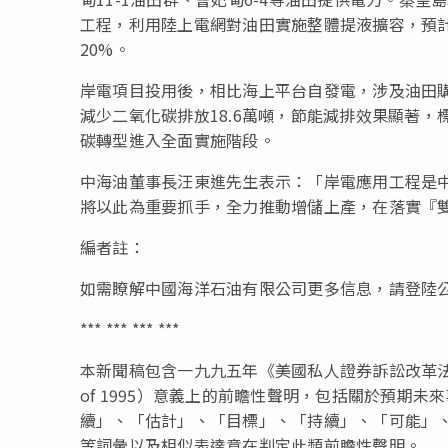
工程，利用陸上電網對油田實施整體提液擴容，預
20%
。
岸電項目投用後，相比海上平台自發電，涉及油田
減少二氧化碳排放
18.6
萬噸，節能減排效果顯著，
碳轉型進入全面實施階段。
中海油董事長汪東進先生表示：「岸電應用工程是
將以此為重要抓手，全力推動增儲上產，在落實『
編者註：
如需瞭解中國海洋石油有限公司更多信息，請登陸
*** *** *** ***
本新聞稿包含一九九五年《美國私人證券訴訟改革
of 1995
）意義上的前瞻性聲明，包括關於預期未來
續」、「估計」、「目標」、「持續」、「可能」
等詞彙以及相似表達意在判定此類前瞻性聲明。