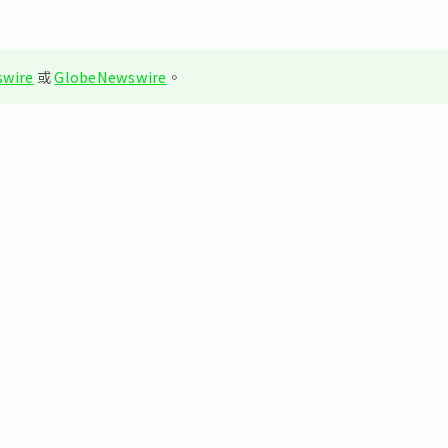
wire
或
GlobeNewswire
。