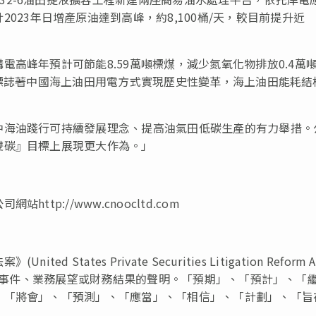
計
2023
年日增產原油達到高峰，約
8,100
桶
/
天，較目前提升近
購電高峰年預計可節能
8.59
萬噸標煤，減少氮氧化物排放
0.4
萬
標誌著中國海上油田用電方式實現歷史性變革，海上油田能耗結
中海油踐行可持續發展理念、提高油氣田低碳生產的有力舉措。
雙碳』目標上展現更大作為。」
公司網站
http://www.cnoocltd.com
法案》
(United States Private Securities Litigation Reform A
事件、業務展望或財務結果的聲明。「預期」、「預計」、「
、「將會」、「預測」、「應當」、「相信」、「計劃」、「旨