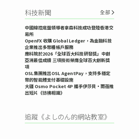
科技新聞
全部
中國線控底盤領導者拿森科技成功登陸香港交
易所
OpenFX 收購 Global Ledger，為金融科技
企業推出多幣種帳戶服務
應科院於2026「全球百大科技研發獎」中創
亞洲最佳成績 三項技術榮膺全球百大創新獎
項
OSL集團推出OSL AgentPay，支持多穩定
幣的智能體支付基礎設施
大疆 Osmo Pocket 4P 攜手伊莎貝•雨蓓推
出短片《彷彿相識》
追蹤《よしのん的網站教室》