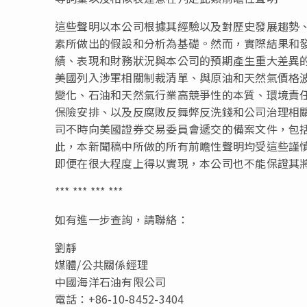
這些聲明以本公司根據其經驗以及對歷史發展趨勢
素所做出的假設和分析為基礎。然而，實際結果和
績、表現和財務狀況與本公司的預期產生重大差異
美國列入涉軍相關制裁清單、與原油和天然氣價格
變化、石油和天然氣行業高競爭性的本質、環境責
保險安排、以及反腐敗反舞弊反洗錢和公司治理相
司不時向美國證券交易委員會遞交的備案文件，包
此，本新聞稿中所做的所有前瞻性聲明均受這些謹
即便在很大程度上得以實現，本公司也不能保證其
*** *** *** ***
如有進一步查詢，請聯絡：
劉靜
媒體
/
公共關係經理
中國海洋石油有限公司
電話：
+86-10-8452-3404