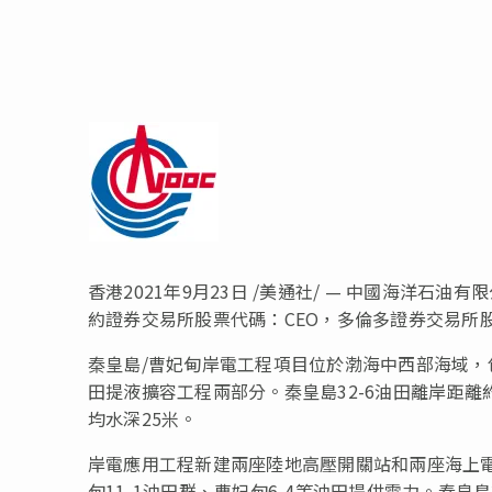
香港
2021
年
9
月
23
日
/美通社/ — 中國海洋石油
約證券交易所股票代碼：
CEO
，多倫多證券交易所
秦皇島
/
曹妃甸岸電工程項目位於渤海中西部海域，
田提液擴容工程兩部分。秦皇島
32-6
油田離岸距離
均水深
25
米。
岸電應用工程新建兩座陸地高壓開關站和兩座海上
甸
11-1
油田群、曹妃甸
6-4
等油田提供電力。秦皇島