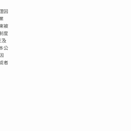
理因
業
東被
制度
E
及
本公
因
或者