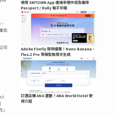
使用 SMTOWN App 連接手燈中控及獲得
Passport / Rally 電子印章
噸，
構低
公司
Adobe Firefly 限時優惠！Nano Banana、
Flux.2 Pro 等模型無限次生成
訂酒店賺 ANA 里數！ANA World Hotel 使
ct
用介紹
繼
在」