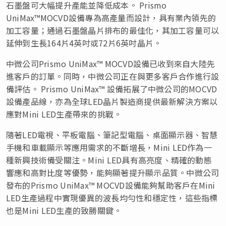
石墨盤可大幅提升產能並降低成本。 Prismo
UniMax™MOCVD設備專為高產量而設計，具有業內領先的
加工容量；通過石墨盤晶片排布的最佳化，其加工容量可以
延伸到生長164片4英吋或72片6英吋晶片。
中微公司Prismo UniMax™ MOCVD設備已收到來自大陸先
進客戶的訂單。同時，中微公司正在與更多客戶合作進行設
備評估。 Prismo UniMax™ 設備拓展了中微公司的MOCVD
設備產品線，亦為全球LED晶片製造商提供最新解決方案以
應對Mini LED生產帶來的挑戰。
隨著LED電視、平板電腦、筆記型電腦、桌面顯示器、智慧
手機和車載顯示等應用需求的不斷增長，Mini LED作為一
種新興技術備受關注。Mini LED具有高亮度、精確的動態
響應和高對比度等優勢，能夠顯著提升顯示品質。中微公司
發布的Prismo UniMax™ MOCVD設備能夠幫助客戶在Mini
LED生產過程中實現優異的波長均勻性和穩定性，這些指標
也是Mini LED生產的致勝關鍵。