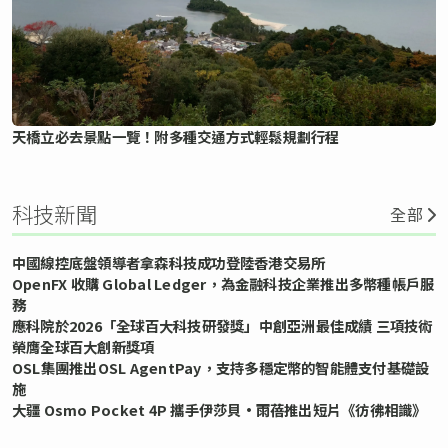
天橋立必去景點一覽！附多種交通方式輕鬆規劃行程
科技新聞
全部
中國線控底盤領導者拿森科技成功登陸香港交易所
OpenFX 收購 Global Ledger，為金融科技企業推出多幣種帳戶服
務
應科院於2026「全球百大科技研發獎」中創亞洲最佳成績 三項技術
榮膺全球百大創新獎項
OSL集團推出OSL AgentPay，支持多穩定幣的智能體支付基礎設
施
大疆 Osmo Pocket 4P 攜手伊莎貝•雨蓓推出短片《彷彿相識》