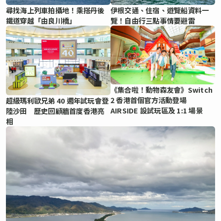
尋找海上列車拍攝地！乘搭丹後
伊根交通、住宿、遊覽船資料一
鐵道穿越「由良川橋」
覽！自由行三點事情要避雷
《集合啦！動物森友會》Switch
2 香港首個官方活動登場
超級瑪利歐兄弟 40 週年試玩會登
AIRSIDE 設試玩區及 1:1 場景
陸沙田 歷史回顧牆首度香港亮
相