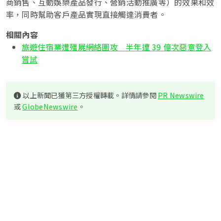
商銷售、互動娛樂產品發行、營銷活動推廣等）的效果和效
率，同時幫助客戶產品實現直接觸達消費者。
相關內容
旅遊住宿業遭殭屍網絡圍攻 半年遭 39 億次惡意登入
嘗試
以上新聞已獲第三方授權轉載。詳情請參閱
PR Newswire
或
GlobeNewswire
。