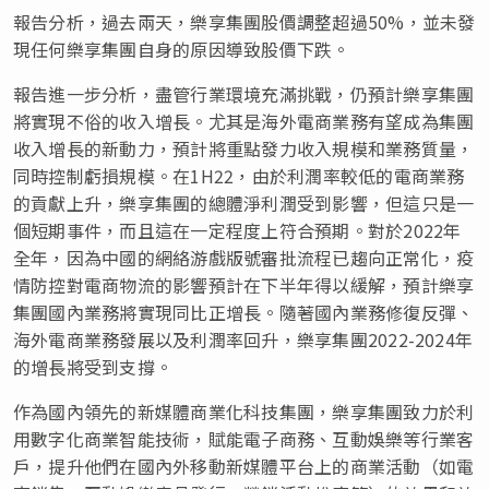
報告分析，過去兩天，樂享集團股價調整超過50%，並未發
現任何樂享集團自身的原因導致股價下跌。
報告進一步分析，盡管行業環境充滿挑戰，仍預計樂享集團
將實現不俗的收入增長。尤其是海外電商業務有望成為集團
收入增長的新動力，預計將重點發力收入規模和業務質量，
同時控制虧損規模。在1H22，由於利潤率較低的電商業務
的貢獻上升，樂享集團的總體淨利潤受到影響，但這只是一
個短期事件，而且這在一定程度上符合預期。對於2022年
全年，因為中國的網絡游戲版號審批流程已趨向正常化，疫
情防控對電商物流的影響預計在下半年得以緩解，預計樂享
集團國內業務將實現同比正增長。隨著國內業務修復反彈、
海外電商業務發展以及利潤率回升，樂享集團2022-2024年
的增長將受到支撐。
作為國內領先的新媒體商業化科技集團，樂享集團致力於利
用數字化商業智能技術，賦能電子商務、互動娛樂等行業客
戶，提升他們在國內外移動新媒體平台上的商業活動（如電