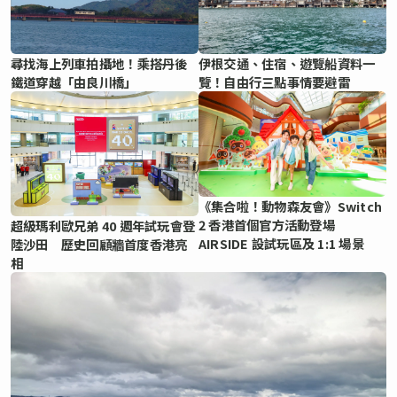
尋找海上列車拍攝地！乘搭丹後
伊根交通、住宿、遊覽船資料一
鐵道穿越「由良川橋」
覽！自由行三點事情要避雷
《集合啦！動物森友會》Switch
2 香港首個官方活動登場
超級瑪利歐兄弟 40 週年試玩會登
AIRSIDE 設試玩區及 1:1 場景
陸沙田 歷史回顧牆首度香港亮
相