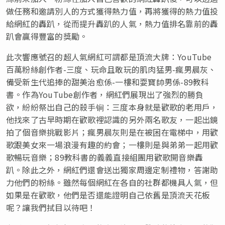
做任務和邀請別人的方式獲得熱力值，再將獲得的熱力值投
給網紅的轟趴，從而提升轟趴的人氣，熱力值排名靠前的轟
趴會贏得豐富的獎勵。
此次響應號召的超人氣網紅可謂都是頂流大牌：YouTube
百萬粉絲創作者-三度、玩命且敢玩的肌肉猛男-瘋男晨灰、
備受新生代追捧的甜美治愈係-一樓和耍寶帥男係-89教科
書。作為YouTube創作者，網紅們展現出了強烈的勝負
欲，紛紛祭出自己的殺手锏：三度本身就是歡歌的老用戶，
他找來了古早時期在歡歌裡認識的另外兩名歌友，一起出鏡
拍了個音樂挑戰影片；瘋男晨灰則是在被困在電梯中，用歡
歌跟美女來一場浪漫有趣的約會；一樓則是與弟弟一起用歡
歌暢玩音樂；89教科書的義義直接組團用歡歌開音樂轟
趴。除此之外，網紅們還會送出獨家周邊定制禮物，答謝助
力他們的粉絲。雖然每個網紅在各自的社群都機具人氣，但
如果是在歡歌，他們是否還能證明自己依舊是頂流天花板
呢？讓我們拭目以待吧！