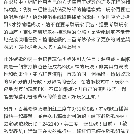
在影片中，網紅們用自己的方式演示了歡歌的許多好玩的獨
特功能：例如一經推出就備受好評的搶唱模式，玩家們要在
搶唱房間裡，搶歌接唱系統隨機播放的歌曲，並且評分要達
到S才算搶唱成功。這不僅要考驗玩家手速，還要考驗玩家
的曲庫，更要考驗玩家在接歌時的心態，是否能穩定不走音
地完成演唱任務。搶唱遊戲的三重考驗帶來了更多的刺激與
娛樂，讓不少新人入坑，直呼上癮。
此外歡歌的另一個招牌玩法也格外引人注目：踢館賽。踢館
賽是一個靠打排位晉級成為K歌大神的玩法，非常具有競技
性和娛樂性。雙方玩家演唱一首歌的同一個橋段，透過歡歌
的AI評分偵測分數，分數高的晉級。在這個模式中，玩家不
停地與其他玩家PK，不僅能鍛煉提升自己的演唱技巧，還
能獲得勝利晉級帶來的榮譽感，好玩又上頭！
另外，百萬粉絲頂流網紅
三度在
3/31晚8點，在歡歌直播與
粉絲一起轟趴，並會送出獨家定制海報，
請下載
歡歌APP，
鎖定歡歌歌房ID：242140，與三度一起狂歡！目前，「歡
歌樂轟趴」活動正在火熱進行中，網紅們已經在歡歌組建了