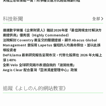
天橋立必去景點一覽！附多種交通方式輕鬆規劃行程
科技新聞
全部
連連數字榮獲《企業財資人》雜誌2026年度「最佳跨境支付解決方
案提供商」優秀獎（Highly Commended）
法院解封 Coventry 案呈交的關鍵證據，顯示 Abacus Global
Management 曾採用 Lapetus 偏短的人均壽命預估，並以此誤
導投資者
DeFiLlama 最新研究報告呈現市況，代幣化股票在 2026 年大幅上
漲 140%
全新 Velo 全球研究揭示表達自我的「漣漪效應」
Aegis Clear 配合臺灣「亞洲資產管理中心」政策
追蹤《よしのん的網站教室》