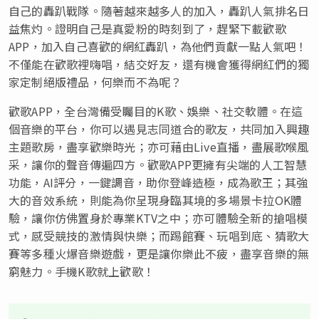
自己的轟趴戰隊。隨著越來越多人的加入，轟趴人氣排名日
益焦灼。證明自己是真愛粉的時刻到了，趕緊下載歡歌
APP，加入自己喜歡的網紅轟趴，為他們貢獻一點人氣吧！
不僅能在歡歌裡嗨唱，結交好友，還有機會獲得網紅們的獨
家定制絕版禮品，何樂而不為呢？
歡歌APP，全台灣備受矚目的K歌、娛樂、社交軟體。在這
個音樂的平台，你可以遇見志同道合的歌友，共同加入興趣
主題歌房，盡享歡樂時光；亦可藉由Live直播，盡展歌喉風
采，讓你的聲音傳遍四方。歡歌APP更擁有尖端的人工智慧
功能，AI評分，一鍵調音，助你登峰造極，成為歌王；其強
大的音效系統，則能為你呈現身臨其境的多場景卡拉OK體
驗，讓你仿佛置身於專業KTV之中；亦可體驗全新的搶唱模
式，感受競技的激情與快樂；而踢館賽、玩唱到底、猜歌大
賽等多種火爆音樂遊戲，更是讓你樂此不疲，盡享音樂的無
窮魅力。手機K歌就上歡歌！