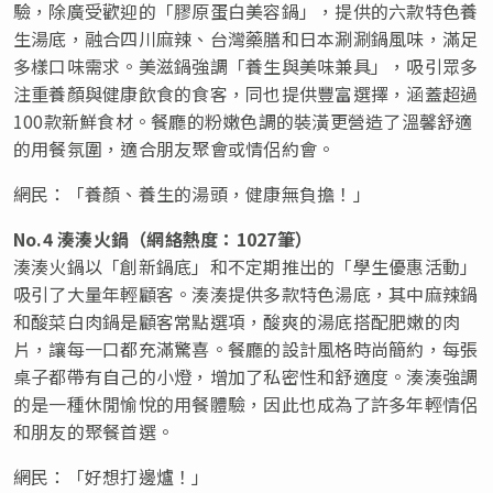
驗，除廣受歡迎的「膠原蛋白美容鍋」，提供的六款特色養
生湯底，融合四川麻辣、台灣藥膳和日本涮涮鍋風味，滿足
多樣口味需求。美滋鍋強調「養生與美味兼具」，吸引眾多
注重養顏與健康飲食的食客，同也提供豐富選擇，涵蓋超過
100款新鮮食材。餐廳的粉嫩色調的裝潢更營造了溫馨舒適
的用餐氛圍，適合朋友聚會或情侶約會。
網民：「養顏、養生的湯頭，健康無負擔！」
No.4 湊湊火鍋（網絡熱度：1027筆）
湊湊火鍋以「創新鍋底」和不定期推出的「學生優惠活動」
吸引了大量年輕顧客。湊湊提供多款特色湯底，其中麻辣鍋
和酸菜白肉鍋是顧客常點選項，酸爽的湯底搭配肥嫩的肉
片，讓每一口都充滿驚喜。餐廳的設計風格時尚簡約，每張
桌子都帶有自己的小燈，增加了私密性和舒適度。湊湊強調
的是一種休閒愉悅的用餐體驗，因此也成為了許多年輕情侶
和朋友的聚餐首選。
網民：「好想打邊爐！」