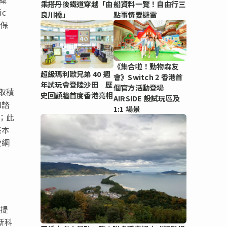
乘搭丹後鐵道穿越「由
船資料一覽！自由行三
ic
良川橋」
點事情要避雷
和保
《集合啦！動物森友
超級瑪利歐兄弟 40 週
會》Switch 2 香港首
年試玩會登陸沙田 歷
個官方活動登場
取積
史回顧牆首度香港亮相
AIRSIDE 設試玩區及
和諮
1:1 場景
；此
基本
受網
業提
新科