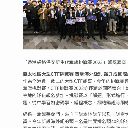
「香港網絡保安新生代奪旗挑戰賽2023」頒獎嘉
亞太地區大型
CTF
挑戰賽
首增海外級別
躍升
成國際
作為全港數一數二的大型CTF賽事，今年的挑戰賽
奪旗挑戰賽。CTF挑戰賽2023亦逐漸於國際舞台
等地的隊伍報名參加。挑戰賽以「解題」形式進行
題，從中學習如密碼學、編程概念、網絡鑑證等網
經過一輪龍爭虎鬥，來自三隊本地隊伍以及一隊意
獎。今年新設海外組的頭三名是世界排名頭40的隊