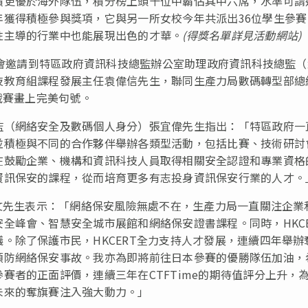
績更優於海外隊伍，積分榜上頭十位中霸佔其中六席，水準可謂
獲得積極參與獎項，它與另一所女校今年共派出36位學生參賽
性主導的行業中也能展現出色的才華。
(
得獎名單詳見
活動網站
)
，大會邀請到特區政府資訊科技總監辦公室助理政府資訊科技總監
技教育組課程發展主任袁偉信先生，聯同生產力局數碼轉型部總
戰賽畫上完美句號。
監（網絡安全及數碼個人身分）張宜偉先生指出：「特區政府一
並積極與不同的合作夥伴舉辦各類型活動，包括比賽、技術研討
在鼓勵企業、機構和資訊科技人員取得相關安全認證和專業資格
資訊保安的課程，從而培育更多有志投身資訊保安行業的人才。
仲文先生表示：「網絡保安風險無處不在，生產力局一直關注企業
全峰會、智慧安全城市展館和網絡保安證書課程。同時，HKCE
。除了保護市民，HKCERT全力支持人才發展，連續四年舉辦
預防網絡保安事故。我亦為即將前往日本參賽的優勝隊伍加油，
賽者的正面評價，連續三年在CTFTime的期待值評分上升，
未來的奪旗賽注入強大動力。」