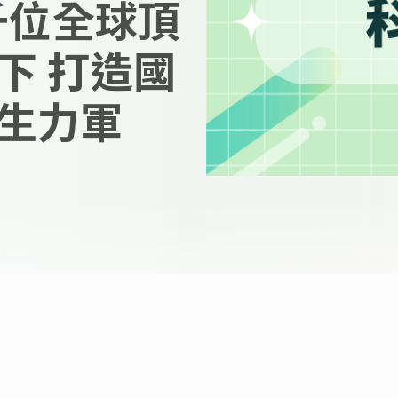
千位全球頂
下 打造國
生力軍