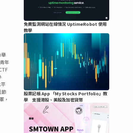
免費監測網站在線情況 UptimeRobot 使用
教學
功舉
發青年
TF
參
水平
誕節
股票記帳 App 「My Stocks Portfolio」教
軍，
學 支援港股、美股及加密貨幣