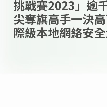
挑戰賽2023」逾
尖奪旗高手一決高
際級本地網絡安全