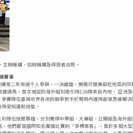
賓、主辦機構、協辦機構及得獎者合照。
級賽事
連續第二年有過千人參與，一決雌雄，規模可媲美鄰近地區的同
上嶄露頭角，首次增設的海外組別吸引得126隊來自內地、 亞洲
，參賽隊伍要與世界各地的競爭對手於限時內運用創意思維解決
絡保安知識和技能。
大利隊伍技壓群雄，分別奪得中學組、大專組、公開組及海外組
伍，他們都是國際知名奪旗比賽的「爭標常客」，曾於多個大型