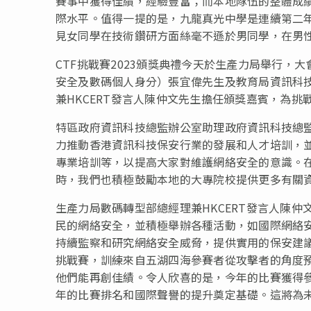
賽事中獲得佳績，經驗豐富；而本地隊伍的整體成
際水平。值得一提的是，九龍真光中學是連續第二年
見女同學在技術鑽研方面絲毫不遜於男同學，在男
CTF挑戰賽2023頒獎典禮今天於生產力局舉行
安全及數碼個人身分）張宜偉先生及教育局資訊科
兼HKCERT發言人陳仲文先生擔任頒獎嘉賓，為挑
特區政府資訊科技總監辦公室助理政府資訊科技總
力推動香港資訊科技保安行業的發展和人才培訓，
專業培訓等，以提高大家對維護網絡安全的意識。
時，我們也積極鼓勵本地的大專院校提供更多有關
生產力局數碼轉型部總經理兼HKCERT發言人陳
民的網絡安全，並積極舉辦各種活動，如國際網絡安
持續監察和研究網絡安全威脅，提供實用的保安建議
挑戰賽，訓練來自五湖四海參賽者從攻擊者的角度
他們能再創佳績。令人欣喜的是，今年的比賽獲得參
年的比賽排名和國際聲譽的提升奠定基礎。這將為