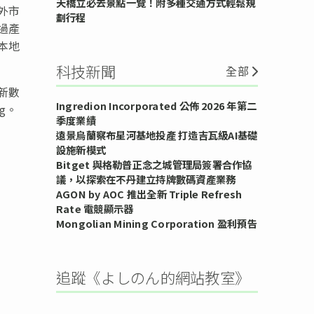
天橋立必去景點一覽！附多種交通方式輕鬆規
外市
劃行程
過產
本地
科技新聞
全部
新數
Ingredion Incorporated 公佈 2026 年第二
rg。
季度業績
遠景烏蘭察布星河基地投產 打造吉瓦級AI基礎
設施新模式
Bitget 與格勒普正念之城管理局簽署合作協
議，以探索在不丹建立持牌數碼資產業務
AGON by AOC 推出全新 Triple Refresh
Rate 電競顯示器
Mongolian Mining Corporation 盈利預告
追蹤《よしのん的網站教室》