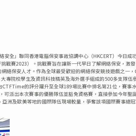
 網絡安全」聯同香港電腦保安事故協調中心（HKCERT）
今日
成
F挑戰賽2023）。挑戰賽旨在讓新一代早日了解網絡保安，激
網絡保安人才。作為全球最受歡迎的網絡保安競技遊戲之一，C
學、大專院校學生及資訊科技精英及海外選手組成的500多支隊伍
台CTFTime的評分躍升至全球189場比賽中排名第21位，賽事
3的認可，可派出本次賽事的優勝隊伍並豁免資格賽，直接參加今年聖
、亞洲及歐美等地的國際隊伍現場較量，爭奪該項國際賽事總冠