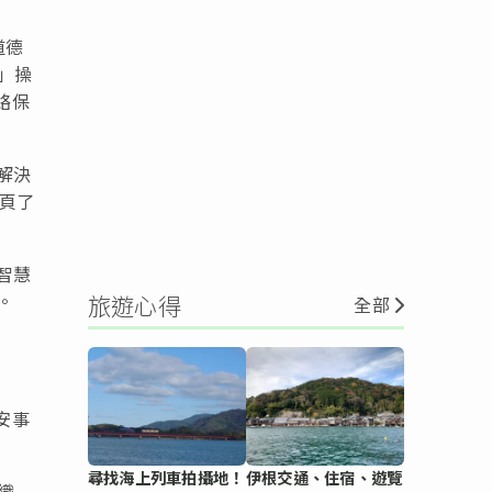
道德
」操
絡保
解決
網頁了
智慧
。
旅遊心得
全部
安事
尋找海上列車拍攝地！
伊根交通、住宿、遊覽
織