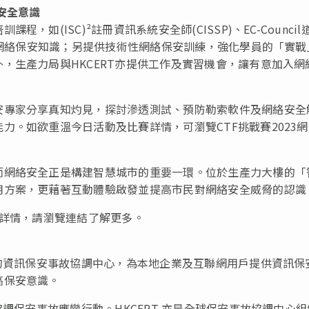
安全意識
如(ISC)²註冊資訊系統安全師(CISSP)、EC-Council
員的網絡保安知識；另提供技術性網絡保安訓練，強化學員的「實戰
，生產力局與HKCERT亦提供工作及實習機會，讓有意加入網
安專家分享真知灼見，探討滲透測試、預防勒索軟件及網絡安全
力。如欲重溫今日活動及比賽詳情，可瀏覽CTF挑戰賽2023
而網絡安全正是構建智慧城市的重要一環。位於生產力大樓的「
用方案，更藉著互動體驗啟發並提高市民對網絡安全威脅的認識
的詳情，請瀏覽連結了解更多。
港的資訊保安事故協調中心，為本地企業及互聯網用戶提供資訊保
高保安意識。
協調保安事故應變行動。HKCERT 亦是全球保安事故協調中心組