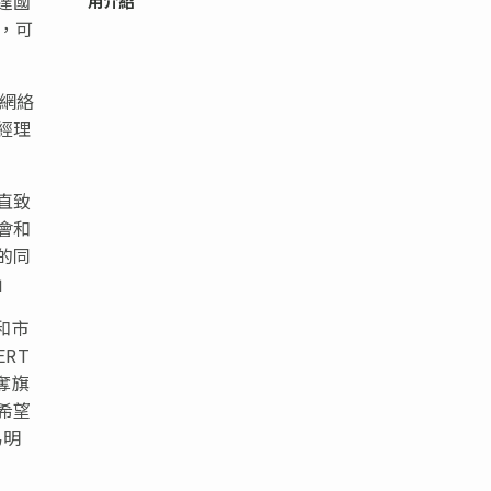
達國
用介紹
，可
（網絡
經理
直致
會和
的同
」
和市
RT
奪旗
希望
為明