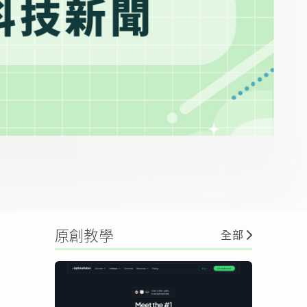
原創教學
全部