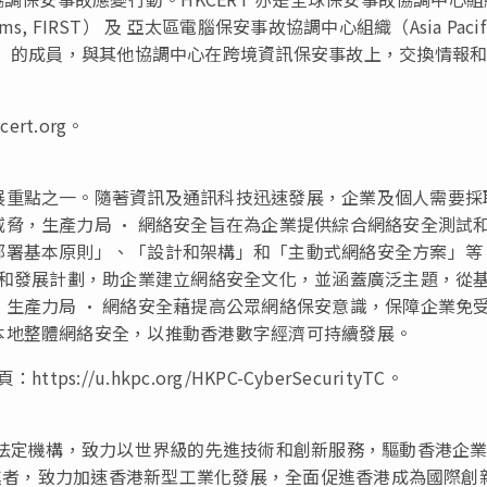
ity Teams, FIRST） 及 亞太區電腦保安事故協調中心組織（Asia Pacif
am, APCERT）的成員，與其他協調中心在跨境資訊保安事故上，交換情報
rt.org。
展重點之一。隨著資訊及通訊科技迅速發展，企業及個人需要採
脅，生產力局 • 網絡安全旨在為企業提供綜合網絡安全測試
部署基本原則」、「設計和架構」和「主動式網絡安全方案」等
訓和發展計劃，助企業建立網絡安全文化，並涵蓋廣泛主題，從
生產力局 • 網絡安全藉提高公眾網絡保安意識，保障企業免
本地整體網絡安全，以推動香港數字經濟可持續發展。
//u.hkpc.org/HKPC-CyberSecurityTC。
的法定機構，致力以世界級的先進技術和創新服務，驅動香港企
促進者，致力加速香港新型工業化發展，全面促進香港成為國際創