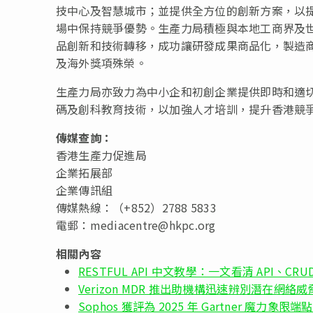
技中心及智慧城市；並提供全方位的創新方案，以
場中保持競爭優勢。生產力局積極與本地工商界及
品創新和技術轉移，成功讓研發成果商品化，製造
及海外獎項殊榮。
生產力局亦致力為中小企和初創企業提供即時和適
碼及創科教育技術，以加強人才培訓，提升香港競爭力
傳媒查詢：
香港生產力促進局
企業拓展部
企業傳訊組
傳媒熱線：（+852）2788 5833
電郵：
mediacentre@hkpc.org
相關內容
RESTFUL API 中文教學：一文看清 API、CRUD 及
Verizon MDR 推出助機構迅速辨別潛在網絡威
Sophos 獲評為 2025 年 Gartner 魔力象