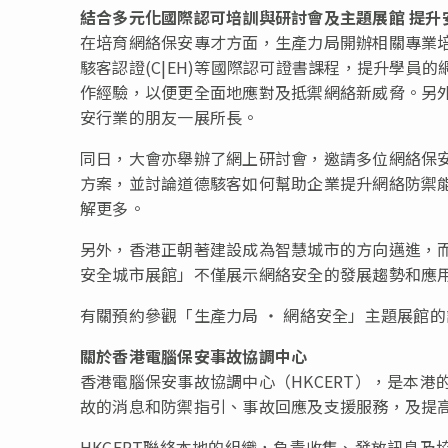
結合多元化
國際認可培訓與研討會及主題展館
提升
在培育網絡保安專才方面，生產力局開辦相關專業培訓課程，
駭客認證(C|EH)等國際認可證書課程，提升學
作經驗，以便更全面地應對及抵禦網絡新威脅。另外
安行業的朋友一展所長。
同日，大會亦舉辦了網上研討會，邀請多位網絡保
方案，並討論道德駭客如何幫助企業提升網絡防禦能
解更多。
另外，香港正朝著建設成為智慧城市的方向邁進，
安全城市展館」不僅展示網絡安全的發展趨勢和應
有關預約參觀「生產力局 ‧ 網絡安全」主題展館
關於香港電腦保安事故協調中心
香港電腦保安事故協調中心（HKCERT），是本
故的消息和防禦指引、事故回應及支援服務，及提
HKCERT聯絡本地的組織，負責收集、發放訊息及