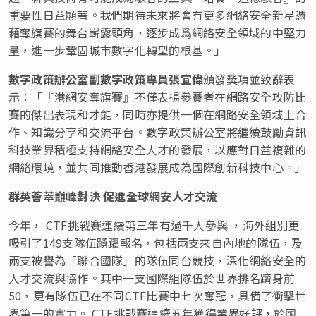
重要性日益顯著。我們期待未來將會有更多網絡安全新星憑
藉奪旗賽的舞台嶄露頭角，逐步成爲網絡安全領域的中堅力
量，進一步鞏固城市數字化轉型的根基。」
數字政策辦公室副數字政策專員張宜偉
頒發獎項並致辭表
示：「『港網安奪旗賽』不僅表揚參賽者在網路安全攻防比
賽的傑出表現和才能，同時亦提供一個在網路安全領域上合
作、知識分享和交流平台。數字政策辦公室將繼續鼓勵資訊
科技業界積極支持網絡安全人才的發展，以應對日益複雜的
網絡環境，並共同推動香港發展成為國際創新科技中心。」
群英薈萃巔峰對決 促進全球網安人才交流
今年， CTF挑戰賽連續第三年有過千人參與 ，海外組別更
吸引了149支隊伍踴躍報名，包括兩支來自內地的隊伍，及
兩支被譽為「聯合國隊」的隊伍同台競技，深化網絡安全的
人才交流與協作。其中一支國際組隊伍於世界排名躋身前
50，更有隊伍已在不同CTF比賽中七次奪冠，具備了衝擊世
界第一的實力。 CTF挑戰賽連續五年獲得業界好評，於國