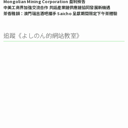
Mongolian Mining Corporation 盈利預告
中美工商界加強交流合作 共話產業鏈供應鏈協同發展新機遇
茶香雅韻：澳門瑞吉酒吧攜手 Saicho 呈獻期間限定下午茶體驗
追蹤《よしのん的網站教室》