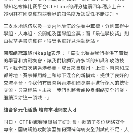
際知名奪旗比賽平台CTFTime的評分連續四年穩步上升，
證明其在國際奪旗競賽界的知名度及認受性不斷提升。
三支本地隊伍以及一支内地隊伍於決賽中奪標，分別奪得中
學組、大專組、公開組及國際組金獎；而「最佳學校獎」則
由拔萃男書院奪得。得獎名單詳見活動網站。
國際組冠軍隊
r4kapig
表示：「這次比賽為我們提供了寶貴
的學習和實戰機會，讓我們接觸到許多新的知識和攻防技
巧。我們首次到香港參賽，成員來自廣州、上海、南京和成
都等地。賽事採用線上和線下混合的新模式，提供了良好的
交流平台，令我們有機會與香港和國際選手進行深入的技術
交流，分享經驗。未來，我們也將考慮投身網絡安全行業，
繼續深耕這一領域。」
結合多元化活動 培育本地網安人才
同日， CTF挑戰賽後舉辦了研討會，邀請了多位網絡安全
專家，圍繞網絡攻防演習如何彌補傳統安全測試的不足、人