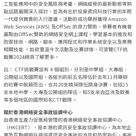
工智能應用中的安全風險與考量、網絡威脅的最新動態等熱
點話題展開深入探討，並為有志於投身資訊科技行業的年輕
一代提供寶貴的入行建議。活動的成功舉辦獲得 Amazon
Web Services (AWS) 及OffSec 的鼎力贊助，參賽者有機會
贏取由OffSec贊助的網絡安全網上課程，學習基本的進攻和
防禦技術、網路、腳本、應用程式和作業系統安全以及業務
相關技能 。如欲重溫今次活動及比賽詳情，可瀏覽CTF挑
戰賽2024網頁了解更多。
註： CTF挑戰賽設有 4 個組別，分別是中學組、大專組、
公開組以及國際組。各組別的前五名隊伍於去年11月舉辦
的初賽中脫穎而出，合共20支精英隊伍躋身決賽，包括15
支本地中學、大專及公開組的隊伍，和5支來自亞洲及歐美
等多個地區的國際知名CTF戰隊。
關於香港網絡安全事故協調中心
由香港生產力促進局管理的香港網絡安全事故協調中心
（HKCERT），是本港的資訊安全事故協調中心，為本地企
業及互聯網用戶提供資訊安全事故的消息和防禦指引、事故