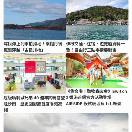
尋找海上列車拍攝地！乘搭丹後
伊根交通、住宿、遊覽船資料一
鐵道穿越「由良川橋」
覽！自由行三點事情要避雷
《集合啦！動物森友會》Switch
2 香港首個官方活動登場
超級瑪利歐兄弟 40 週年試玩會登
AIRSIDE 設試玩區及 1:1 場景
陸沙田 歷史回顧牆首度香港亮
相