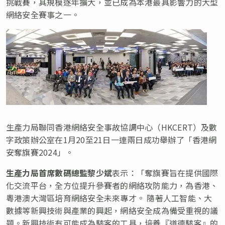
挑戰賽，其規模逐年擴大，並已成為本港最具影響力的大型
網絡安全賽事之一。
生產力局聯同香港網絡安全事故協調中心（HKCERT）及數
字政策辦公室在1月20至21日一連兩日成功舉辦了「香港網
安奪旗賽2024」。
生產力局首席數碼總監黎少斌
表示：「奪旗賽旨在提供國際
化交流平台，全方位提升參賽者的網絡攻防能力，為香港、
粵港澳大灣區培育網絡安全未來專才。 隨著人工智能、大
數據等新興技術與產業的興起，網絡安全成為備受重視的議
題。新興技術有可能成為駭客的工具，培養『道德駭客』的