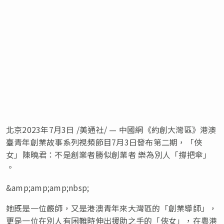
北京
2023年7月3日
/美通社/ — 中國網《約創大灣區》港澳
臺青年創業故事系列視頻節目7月3日發布第二期，
「
俠
女
」
陳曉君：不是創業者勝似創業者 樂為別人
「
撐把傘
」
。
&amp;amp;amp;nbsp;
她既是一位嚴師，又是港澳青年來大灣區的
「
創業導師
」
，
更是一位在別人有困難時伸出援助之手的
「
俠女
」
，在粵港