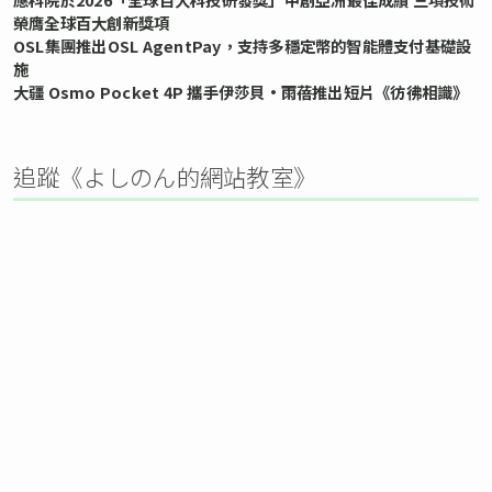
榮膺全球百大創新獎項
OSL集團推出OSL AgentPay，支持多穩定幣的智能體支付基礎設
施
大疆 Osmo Pocket 4P 攜手伊莎貝•雨蓓推出短片《彷彿相識》
追蹤《よしのん的網站教室》