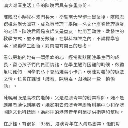
澳大灣區生活工作的陳曉君具有多重身份。
陳曉君小時候在澳門長大，從暨南大學博士畢業後，陳曉君
選擇來到大灣區，成為東莞理工學院一名文化產業管理專業
的老師。陳曉君既是良師又是益友。她用互動性、啟發性的
教學方式，並不唯分數論，在學科框架之內，不設標準答
案，鼓勵學生創新，對問題有自己的思考。
看似嚴格的她有一顆柔軟的心，經常默默關注學生們的成
長，留心孩子們的負面情緒，在學生遇到困難的時候，鼓勵
幫助他們。同學們私下會給她寫小卡片，表達對老師的感激
之情，也會在課後
「
纏著
」
陳曉君，跟她說一些
「
悄悄
話
」
。
陳曉君既是高校的老師，又是港澳青年的創業導師，她不是
創業者勝似創業者，她定期去港澳青年創新創業中心和深澳
國際文化科技園，為那裡的港澳青年創業提供指導和幫助。
在那裡，有很多
「
95後
」
港澳青年在大灣區創業，他們對