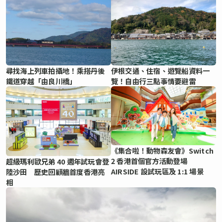
尋找海上列車拍攝地！乘搭丹後
伊根交通、住宿、遊覽船資料一
鐵道穿越「由良川橋」
覽！自由行三點事情要避雷
《集合啦！動物森友會》Switch
2 香港首個官方活動登場
超級瑪利歐兄弟 40 週年試玩會登
AIRSIDE 設試玩區及 1:1 場景
陸沙田 歷史回顧牆首度香港亮
相