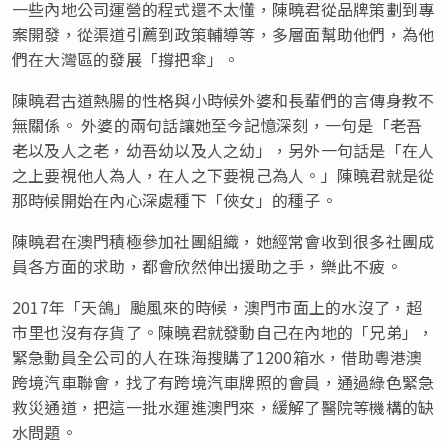
一些內地公司運營的程式還不太懂，陳曉君從品牌策劃到專
案開發，從渠道引薦到政策輔導等，多層面幫助他們，為他
們在大灣區的發展
「
撐把傘
」
。
陳曉君古道熱腸的性格與小時候外婆和長輩們的言傳身教不
無關係。 外婆的兩句話讓她至今記憶深刻，一句是
「
老吾
老以及人之老，幼吾幼以及人之幼
」
，另外一句話是
「
在人
之上要視他人為人，在人之下要視己為人。
」
陳曉君就是從
那時候開始在內心深處種下
「
俠女
」
的種子。
陳曉君在澳門積極參加社團組織，她經常會收到很多社團成
員各方面的求助，都會欣然伸出援助之手，樂此不疲。
2017年
「
天鴿
」
颱風來的時候，澳門市面上的水沒了，超
市里也沒有存貨了。陳曉君就發動自己在內地的
「
兄弟
」
，
緊急動員全公司的人在珠海搜購了1200箱水，借助粵港澳
跨境汽車聯會，找了有跨境汽車牌照的會員，通過綠色緊急
救災通道，把這一批水運進澳門來，緩解了醫院等機構的缺
水問題。