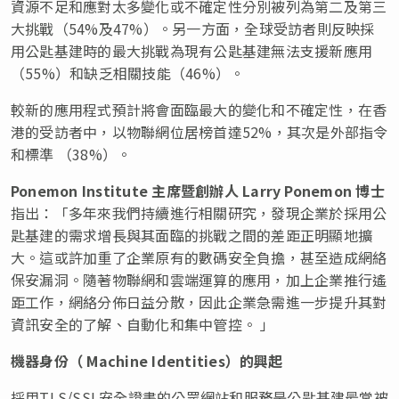
資源不足和應對太多變化或不確定性分別被列為第二及第三
大挑戰（54%及47%）。另一方面，全球受訪者則反映採
用公匙基建時的最大挑戰為現有公匙基建無法支援新應用
（55%）和缺乏相關技能（46%）。
較新的應用程式預計將會面臨最大的變化和不確定性，在香
港的受訪者中，以物聯網位居榜首達52%，其次是外部指令
和標準 （38%）。
Ponemon Institute
主席暨創辦人
Larry Ponemon
博士
指出：「多年來我們持續進行相關研究，發現企業於採用公
匙基建的需求增長與其面臨的挑戰之間的差距正明顯地擴
大。這或許加重了企業原有的數碼安全負擔，甚至造成網絡
保安漏洞。隨著物聯網和雲端運算的應用，加上企業推行遙
距工作，網絡分佈日益分散，因此企業急需進一步提升其對
資訊安全的了解、自動化和集中管控。 」
機器身份（
Machine Identities
）的興起
採用TLS/SSL安全證書的公眾網站和服務是公匙基建最常被