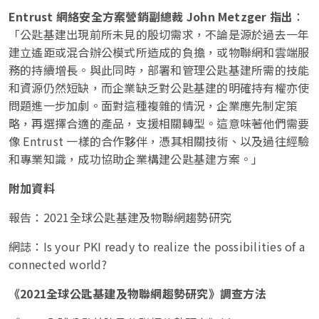
Entrust
網絡安全方案營銷副總裁
John Metzger
指出
：
「公匙基建出現前所未見的殷切需求，不論是源於過去一年
建立遙距或混合辦公模式所造成的負擔，或物聯網和雲端服
務的持續增長。與此同時，部署和管理公匙基建所需的技能
和資源仍然短缺，而企業缺乏對公匙基建的明確持有權亦使
問題進一步加劇。面對這種複雜的情況，企業應先制定策
略，再選擇合適的產品，支援相關轉型。這意味著他們需要
像 Entrust 一樣的合作夥伴，憑其相關技術、以及過往經驗
和專業知識，成功協助企業構建公匙基建方案。」
附加資料
報告：2021全球公匙基建及物聯網趨勢研究
網誌：
Is your PKI ready to realize the possibilities of a
connected world?
《
2021
全球公匙基建
及物聯網趨勢研究
》
調查
方法