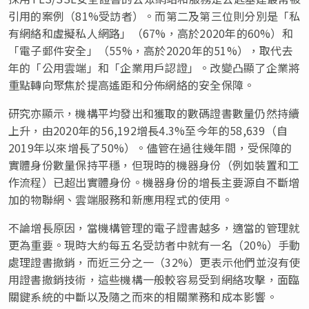
引用的案例（81%受訪者）。而第二及第三位則分別是「私
有網絡和虛擬私人網路」（67%，高於2020年的60%）和
「電子郵件安全」（55%，高於2020年的51%），取代去
年的「公用雲端」和「企業用戶認證」。改變凸顯了企業將
重點轉向聚焦於提高遙距和分佈網絡的安全保障。
研究亦顯示，機構平均發出和獲取的數碼證書數量仍然持續
上升，由2020年的56,192增長4.3%至今年的58,639（自
2019年以來增長了50%）。儘管在過往幾年間，受保障的
實體身份數量保持平穩，但現時的機器身份（例如裝置和工
作流程）已超出實體身份。機器身份的增長主要源自不斷增
加的物聯網、雲端服務和新應用程式的使用。
不論增長原因，當機構管理的電子證書越多，適當的管理就
更為重要。現時大約每五名受訪者中就有一名（20%）手動
處理證書撤銷，而近三分之一（32%）更表示他們並沒有使
用證書撤銷技術，這些機構一般較容易受到網絡攻擊，面臨
關鍵系統的中斷以及隨之而來的相關業務和成本影響。