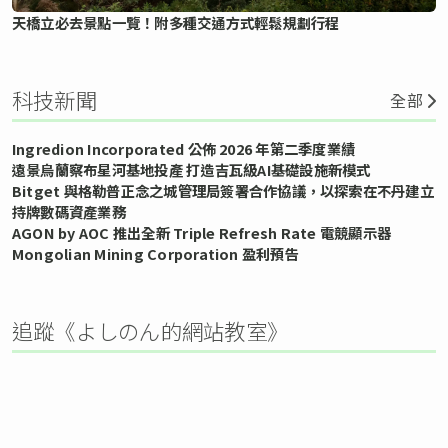
天橋立必去景點一覽！附多種交通方式輕鬆規劃行程
科技新聞
全部
Ingredion Incorporated 公佈 2026 年第二季度業績
遠景烏蘭察布星河基地投產 打造吉瓦級AI基礎設施新模式
Bitget 與格勒普正念之城管理局簽署合作協議，以探索在不丹建立
持牌數碼資產業務
AGON by AOC 推出全新 Triple Refresh Rate 電競顯示器
Mongolian Mining Corporation 盈利預告
追蹤《よしのん的網站教室》