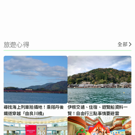
旅遊心得
全部
尋找海上列車拍攝地！乘搭丹後
伊根交通、住宿、遊覽船資料一
鐵道穿越「由良川橋」
覽！自由行三點事情要避雷