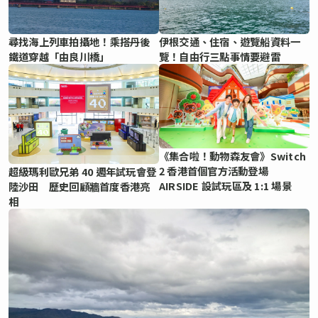
尋找海上列車拍攝地！乘搭丹後
伊根交通、住宿、遊覽船資料一
鐵道穿越「由良川橋」
覽！自由行三點事情要避雷
《集合啦！動物森友會》Switch
2 香港首個官方活動登場
超級瑪利歐兄弟 40 週年試玩會登
AIRSIDE 設試玩區及 1:1 場景
陸沙田 歷史回顧牆首度香港亮
相