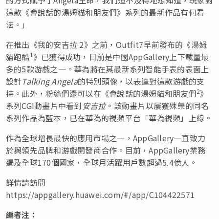
這款《會說話的湯姆貓和朋友們》系列的最新作品有何看
法。」
在推出《我的安吉拉 2》之前，Outfit7早前發布的《湯姆
1
貓跑酷
》已獲得成功，目前是中國AppGallery上下載量最
多的5款游戲之一。華為將在其最新系列智能手表的表面上
設計
Talking Angela
的特別頭像，以表達對這款游戲的支
2
持。此外，粉絲們還可以在《會說話的湯姆貓和朋友們
》
系列CGI動畫片中看到
安吉拉
。該動畫片以屢獲殊榮的同名
系列作品為藍本，已在華為的視頻平台「華為視頻」上線。
作為全球增長最快的應用市場之一，AppGallery一直致力
於與領先品牌和游戲開發商合作。目前，AppGallery業務
遍及全球170個國家，全球月活躍用戶數超過5.4億人。
詳情請訪問
https://appgallery.huawei.com/#/app/C104422571
編者注：