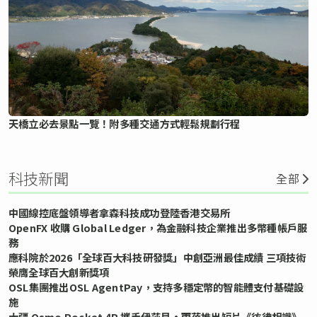
天橋立必去景點一覽！附多種交通方式輕鬆規劃行程
科技新聞
全部
中國線控底盤領導者拿森科技成功登陸香港交易所
OpenFX 收購 Global Ledger，為金融科技企業推出多幣種帳戶服
務
應科院於2026「全球百大科技研發獎」中創亞洲最佳成績 三項技術
榮膺全球百大創新獎項
OSL集團推出OSL AgentPay，支持多穩定幣的智能體支付基礎設
施
大疆 Osmo Pocket 4P 攜手伊莎貝•雨蓓推出短片《彷彿相識》