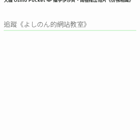
追蹤《よしのん的網站教室》