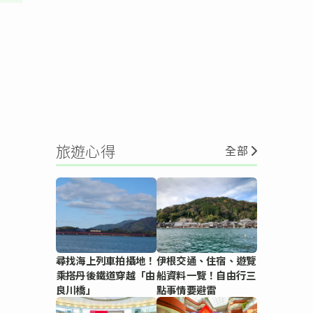
旅遊心得
全部
尋找海上列車拍攝地！
伊根交通、住宿、遊覽
乘搭丹後鐵道穿越「由
船資料一覽！自由行三
良川橋」
點事情要避雷