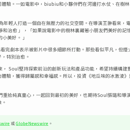
體驗。一如電影中，biubiu和小夥伴們在河邊打水仗、在樹
希望為年輕人打造一個自在無壓力的社交空間。在導演王翀看來，
「幹凈和治愈 」，「如果說電影中的樹林裏藏著小朋友們美好的記
的小美好。 」
張璐看完劇本表示被影片中很多細節所打動。那些看似平凡，但煙
好，特別治愈。
來， Soul堅持探索前沿的創新玩法和產品功能，希望持續構建
動體驗，獲得歸屬感和幸福感。所以，投資《地瓜味的冰激淩》
我們重拾純真童心，一起回到最初的美好，也期待Soul張璐和導
像。
wire
或
GlobeNewswire
。