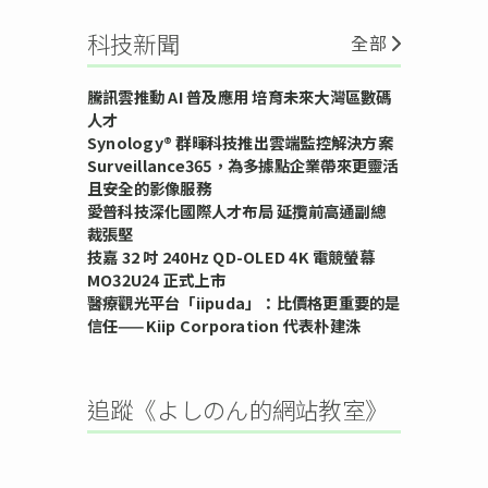
科技新聞
全部
騰訊雲推動 AI 普及應用 培育未來大灣區數碼
人才
Synology® 群暉科技推出雲端監控解決方案
Surveillance365，為多據點企業帶來更靈活
且安全的影像服務
愛普科技深化國際人才布局 延攬前高通副總
裁張堅
技嘉 32 吋 240Hz QD-OLED 4K 電競螢幕
MO32U24 正式上市
醫療觀光平台「iipuda」：比價格更重要的是
信任——Kiip Corporation 代表朴建洙
追蹤《よしのん的網站教室》