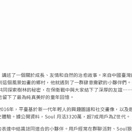
，講述了一個關於成長、友情和自然的治愈故事。來自中國臺灣
。初到這個風景如畫的鄉村，他就遇到了一群肆意撒歡的小夥伴們
，共同探索樹林的秘密，在保衛戰中與大家結下了深厚的友誼…
，也留下了最為純真美好的童年回憶。
於2016年，平臺基於新一代年輕人的興趣圖譜和社交畫像，以及
驗。據公開資料，Soul 月活3320萬，超7成用戶為Z世代。
表達中結識誌同道合的小夥伴。用戶經常在群聊派對、Soul