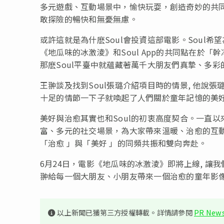
多元遊戲、互動場景中，愉快玩耍，創造奇妙的共同
敢探險的暢快和無憂無慮。
或許這就是為什麽Soul會投資這部電影。Soul
《地瓜味的冰激淩》和Soul App的共同點在於
那麽Soul平臺中就蘊藏著萬千大朋友們真摯、多彩
王翀談及找到Soul張璐介紹項目時的情景, 他說
十足的情節一下子就喚起了人們關於童年記憶的美
美好與治愈其實也和Soul的初衷高度契合。一直以
富、多元的社交場景，為大家帶來溫暖、治愈的互
「治愈 」與「美好 」的同頻共振和雙向奔赴。
6月24日，電影《地瓜味的冰激淩》即將上線, 讓
翀給每一個大朋友、小朋友帶來一個治愈的童年影
以上新聞已獲第三方授權轉載。詳情請參閱
PR News