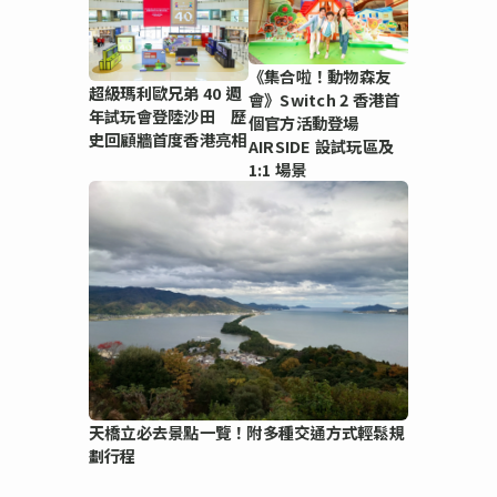
《集合啦！動物森友
超級瑪利歐兄弟 40 週
會》Switch 2 香港首
年試玩會登陸沙田 歷
個官方活動登場
史回顧牆首度香港亮相
AIRSIDE 設試玩區及
1:1 場景
天橋立必去景點一覽！附多種交通方式輕鬆規
劃行程