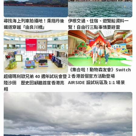
尋找海上列車拍攝地！乘搭丹後
伊根交通、住宿、遊覽船資料一
鐵道穿越「由良川橋」
覽！自由行三點事情要避雷
《集合啦！動物森友會》Switch
2 香港首個官方活動登場
超級瑪利歐兄弟 40 週年試玩會登
AIRSIDE 設試玩區及 1:1 場景
陸沙田 歷史回顧牆首度香港亮
相