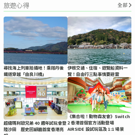
旅遊心得
全部
尋找海上列車拍攝地！乘搭丹後
伊根交通、住宿、遊覽船資料一
鐵道穿越「由良川橋」
覽！自由行三點事情要避雷
《集合啦！動物森友會》Switch
2 香港首個官方活動登場
超級瑪利歐兄弟 40 週年試玩會登
AIRSIDE 設試玩區及 1:1 場景
陸沙田 歷史回顧牆首度香港亮