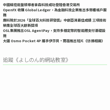
中國線控底盤領導者拿森科技成功登陸香港交易所
OpenFX 收購 Global Ledger，為金融科技企業推出多幣種帳戶服
務
應科院於2026「全球百大科技研發獎」中創亞洲最佳成績 三項技術
榮膺全球百大創新獎項
OSL集團推出OSL AgentPay，支持多穩定幣的智能體支付基礎設
施
大疆 Osmo Pocket 4P 攜手伊莎貝•雨蓓推出短片《彷彿相識》
追蹤《よしのん的網站教室》