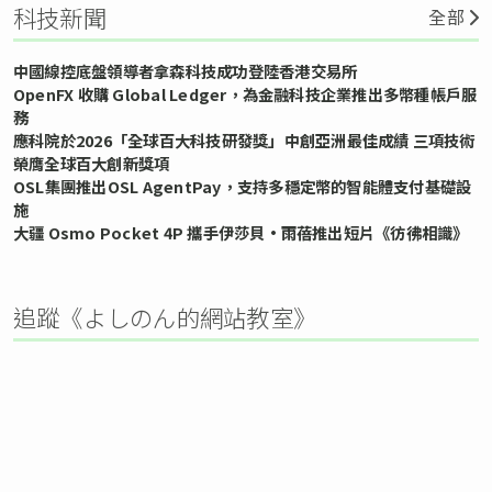
科技新聞
全部
中國線控底盤領導者拿森科技成功登陸香港交易所
OpenFX 收購 Global Ledger，為金融科技企業推出多幣種帳戶服
務
應科院於2026「全球百大科技研發獎」中創亞洲最佳成績 三項技術
榮膺全球百大創新獎項
OSL集團推出OSL AgentPay，支持多穩定幣的智能體支付基礎設
施
大疆 Osmo Pocket 4P 攜手伊莎貝•雨蓓推出短片《彷彿相識》
追蹤《よしのん的網站教室》