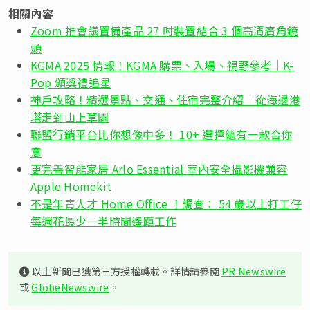
相關內容
Zoom 推會議置備產品 27 吋裝置結合 3 個高清廣角鏡
頭
KGMA 2025 情報！KGMA 購票、入場、視野參考｜K-
Pop 頒獎禮追星
神戶攻略！精選景點、交通、住宿完整介紹｜從海邊港
塔走到山上草園
聯盟行銷平台比你想像中多！ 10+ 選擇總有一款合你
意
更完善智能家居 Arlo Essential 室內安全攝影機兼容
Apple Homekit
不是年青人才 Home Office ！調查： 54 歲以上打工仔
每週花最少一半時間遙距工作
以上新聞已獲第三方授權轉載。詳情請參閱
PR Newswire
或
GlobeNewswire
。