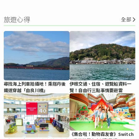
旅遊心得
全部
尋找海上列車拍攝地！乘搭丹後
伊根交通、住宿、遊覽船資料一
鐵道穿越「由良川橋」
覽！自由行三點事情要避雷
《集合啦！動物森友會》Switch