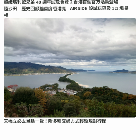
2 香港首個官方活動登場
超級瑪利歐兄弟 40 週年試玩會登
AIRSIDE 設試玩區及 1:1 場景
陸沙田 歷史回顧牆首度香港亮
相
天橋立必去景點一覽！附多種交通方式輕鬆規劃行程