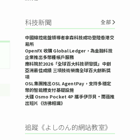
科技新聞
全部
中國線控底盤領導者拿森科技成功登陸香港交
易所
OpenFX 收購 Global Ledger，為金融科技
企業推出多幣種帳戶服務
應科院於2026「全球百大科技研發獎」中創
亞洲最佳成績 三項技術榮膺全球百大創新獎
項
OSL集團推出OSL AgentPay，支持多穩定
幣的智能體支付基礎設施
大疆 Osmo Pocket 4P 攜手伊莎貝•雨蓓推
出短片《彷彿相識》
追蹤《よしのん的網站教室》