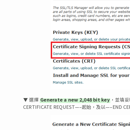
▼ 選擇
Generate a new 2,048 bit key
，並填妥
CERTIFICATE REQUEST—–起始，及以—–END CE