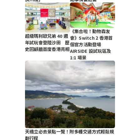
《集合啦！動物森友
超級瑪利歐兄弟 40 週
會》Switch 2 香港首
年試玩會登陸沙田 歷
個官方活動登場
史回顧牆首度香港亮相
AIRSIDE 設試玩區及
1:1 場景
天橋立必去景點一覽！附多種交通方式輕鬆規
劃行程