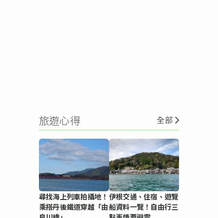
旅遊心得
全部
尋找海上列車拍攝地！
伊根交通、住宿、遊覽
乘搭丹後鐵道穿越「由
船資料一覽！自由行三
良川橋」
點事情要避雷