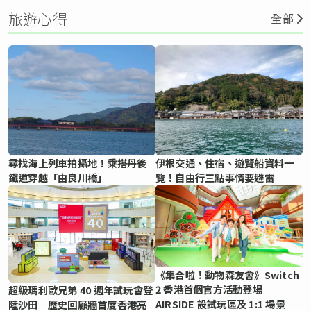
旅遊心得
全部
尋找海上列車拍攝地！乘搭丹後
伊根交通、住宿、遊覽船資料一
鐵道穿越「由良川橋」
覽！自由行三點事情要避雷
《集合啦！動物森友會》Switch
2 香港首個官方活動登場
超級瑪利歐兄弟 40 週年試玩會登
AIRSIDE 設試玩區及 1:1 場景
陸沙田 歷史回顧牆首度香港亮