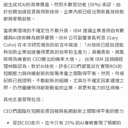
造生成式AI的商業價值。然而半數受訪者 (50%) 承認，由
於近期加速投資啟用新技術，企業內部已經出現新舊技術脫
節與零散狀態。
當商業環境的不確定性不斷升高，IBM 建議企業善用自有數
據與AI技術轉為競爭優勢。IBM 公司副董事長柯恩 (
Gary
Cohn
) 在本次研究報告的前言中寫道：「AI技術已經自證能
夠協助企業加速獲得更高的效率和生產力；具備勇氣、將風
險視為機會的 CEO勝出的機率大增。」 台灣 IBM 諮詢總經
理林翰認為，對於AI技術，許多CEO們都嘗試在實現ROI的
短期壓力與持續創新的策略考量之間取得平衡。然而，市場
紀錄已經證明，不斷創新的組織，尤其在不確定因素遽增之
際，仍然繼續保持創新動能的企業，將更有能力抓住商機。
其他主要發現包括：
CEO們面臨在短期投資回報與長期創新之間取得平衡的壓力
受訪CEO表示，迄今只有 25% 的AI專案實現了預期的