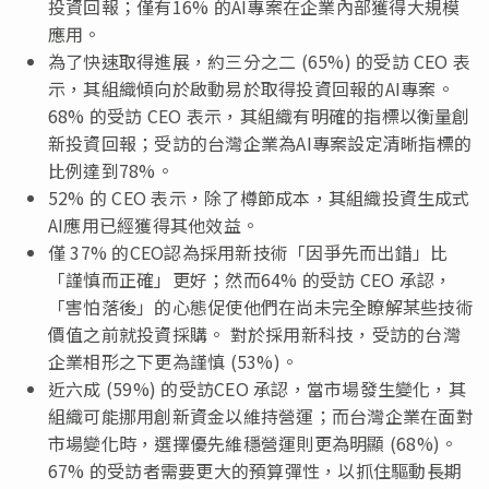
投資回報；僅有16% 的AI專案在企業內部獲得大規模
應用。
為了快速取得進展，約三分之二 (65%) 的受訪 CEO 表
示，其組織傾向於啟動易於取得投資回報的AI專案。
68% 的受訪 CEO 表示，其組織有明確的指標以衡量創
新投資回報；受訪的台灣企業為AI專案設定清晰指標的
比例達到78%。
52% 的 CEO 表示，除了樽節成本，其組織投資生成式
AI應用已經獲得其他效益。
僅 37% 的CEO認為採用新技術「因爭先而出錯」比
「謹慎而正確」更好；然而64% 的受訪 CEO 承認，
「害怕落後」的心態促使他們在尚未完全瞭解某些技術
價值之前就投資採購。 對於採用新科技，受訪的台灣
企業相形之下更為謹慎 (53%)。
近六成 (59%) 的受訪CEO 承認，當市場發生變化，其
組織可能挪用創新資金以維持營運；而台灣企業在面對
市場變化時，選擇優先維穩營運則更為明顯 (68%)。
67% 的受訪者需要更大的預算彈性，以抓住驅動長期