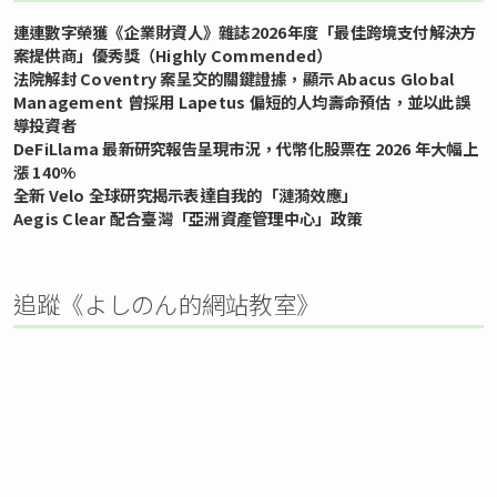
連連數字榮獲《企業財資人》雜誌2026年度「最佳跨境支付解決方
案提供商」優秀獎（Highly Commended）
法院解封 Coventry 案呈交的關鍵證據，顯示 Abacus Global
Management 曾採用 Lapetus 偏短的人均壽命預估，並以此誤
導投資者
DeFiLlama 最新研究報告呈現市況，代幣化股票在 2026 年大幅上
漲 140%
全新 Velo 全球研究揭示表達自我的「漣漪效應」
Aegis Clear 配合臺灣「亞洲資產管理中心」政策
追蹤《よしのん的網站教室》