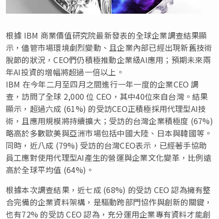
根據 IBM 商業價值研究院最新發表的全球企業調查結果顯
示，儘管市場環境劇烈變動、且企業內部已經出現新舊技術
脫節的狀況，CEO們仍積極推動企業級AI應用；預期未來兩
年AI投資的增幅將超過一倍以上。
IBM 在今年二月至四月之間進行一年一度的企業CEO 調
查，訪問了全球 2,000 位 CEO，其中40位來自台灣。結果
顯示，超過六成 (61%) 的受訪CEO正積極採用代理型AI技
術，且應用規模將持續擴大；受訪的台灣企業積極度 (67%)
略高於多數歐美與亞洲市場包括中國大陸、日本與韓國等。
同時，近八成 (79%) 受訪的台灣CEO表示，已經著手協助
員工應對使用代理型AI產生的營運與企業文化變革，比例遠
高於全球平均值 (64%)。
根據本次調查結果，近七成 (68%) 的受訪 CEO 認為擁有整
合完備的企業資料架構，是驅動跨部門協作與創新的關鍵，
也有72% 的受訪 CEO 認為，充分運用企業專有資料才能創