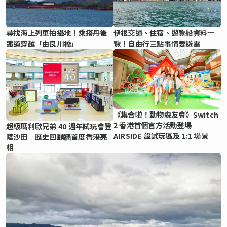
尋找海上列車拍攝地！乘搭丹後
伊根交通、住宿、遊覽船資料一
鐵道穿越「由良川橋」
覽！自由行三點事情要避雷
《集合啦！動物森友會》Switch
2 香港首個官方活動登場
超級瑪利歐兄弟 40 週年試玩會登
AIRSIDE 設試玩區及 1:1 場景
陸沙田 歷史回顧牆首度香港亮
相