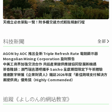
天橋立必去景點一覽！附多種交通方式輕鬆規劃行程
科技新聞
全部
AGON by AOC 推出全新 Triple Refresh Rate 電競顯示器
Mongolian Mining Corporation 盈利預告
中美工商界加強交流合作 共話產業鏈供應鏈協同發展新機遇
茶香雅韻：澳門瑞吉酒吧攜手 Saicho 呈獻期間限定下午茶體驗
連連數字榮獲《企業財資人》雜誌2026年度「最佳跨境支付解決方
案提供商」優秀獎（Highly Commended）
追蹤《よしのん的網站教室》