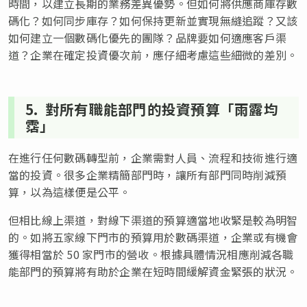
時間，以建立長期的業務差異優勢。但如何將供應商庫存數
碼化？如何同步庫存？如何保持更新並實現無縫追蹤？又該
如何建立一個數碼化優先的團隊？品牌要如何適應客戶渠
道？企業在確定投資優次前，應仔細考慮這些細微的差別。
5. 對所有職能部門的投資預算「雨露均
霑」
在進行任何數碼轉型前，企業需對人員、流程和技術進行適
當的投資。很多企業精簡部門時，讓所有部門同時削減預
算，以為這樣便是公平。
但相比線上渠道，對線下渠道的預算適當地收緊是較為明智
的。如將五家線下門市的預算用於數碼渠道，企業或有機會
獲得相當於 50 家門市的營收。根據具體情況相應削減各職
能部門的預算將有助於企業在短時間緩解資金緊張的狀況。