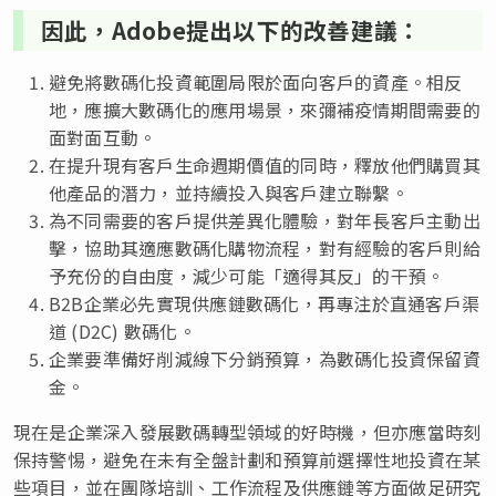
因此，Adobe提出以下的改善建議：
避免將數碼化投資範圍局限於面向客戶的資產。相反
地，應擴大數碼化的應用場景，來彌補疫情期間需要的
面對面互動。
在提升現有客戶生命週期價值的同時，釋放他們購買其
他產品的潛力，並持續投入與客戶建立聯繫。
為不同需要的客戶提供差異化體驗，對年長客戶主動出
擊，協助其適應數碼化購物流程，對有經驗的客戶則給
予充份的自由度，減少可能「適得其反」的干預。
B2B企業必先實現供應鏈數碼化，再專注於直通客戶渠
道 (D2C) 數碼化。
企業要準備好削減線下分銷預算，為數碼化投資保留資
金。
現在是企業深入發展數碼轉型領域的好時機，但亦應當時刻
保持警惕，避免在未有全盤計劃和預算前選擇性地投資在某
些項目，並在團隊培訓、工作流程及供應鏈等方面做足研究