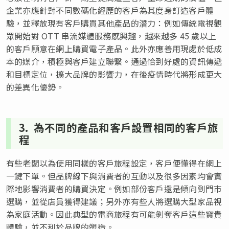
企業亦應針對不同數碼化經歷的客戶為其度身訂造客戶體
驗，並釋放現有客戶購買其他產品的潛力：例如傳統電視觀
眾開始對 OTT 串流媒體服務感興趣，越來越多 45 歲以上
的客戶願意在網上購買電子產品。此外亦應善用現處於低成
本的媒介，積極與客戶建立聯繫。通過恰到好處的資訊傳遞
和目標定位，擴大品牌的影響力，在後疫情時代將形成更大
的差異化優勢。
3. 為不同的產品和客戶設置相同的客戶旅
程
有些老闆以為使用同樣的客戶旅程設定，客戶便懂得在網上
一鍵下單。但品牌線下與消費者的互動以及很多因素均會實
際地影響消費者的購買決定。例如部份客戶還是傾向到門市
選購，並從店員獲得建議；另外亦有些人將選購大型家品視
為家庭活動。因此典型的電商旅程有可能剝奪客戶這些寶貴
體驗，並不利於品牌的塑造。