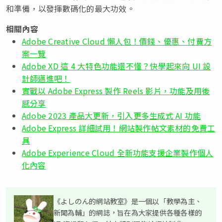
和準備，以發揮數碼化的最大功效。
相關內容
Adobe Creative Cloud 懶人包！價錢、優惠、付費方
案一覽
Adobe XD 這 4 大特色功能還不懂？快學起來向 UI 設
計師邁進吧！
實戰以 Adobe Express 製作 Reels 影片，功能及用後
感分享
Adobe 2023 產品大更新，引入更多生成式 AI 功能
Adobe Express 詳細試用！網站製作帖文素材的免費工
具
Adobe Experience Cloud 全新功能支援企業製作個人
化內容
《よしのん的網站教室》是一個以「教學為主、
新聞為輔」的網誌，旨在為大家提供各種各樣的