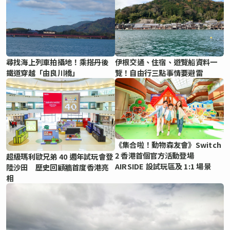
尋找海上列車拍攝地！乘搭丹後
伊根交通、住宿、遊覽船資料一
鐵道穿越「由良川橋」
覽！自由行三點事情要避雷
《集合啦！動物森友會》Switch
2 香港首個官方活動登場
超級瑪利歐兄弟 40 週年試玩會登
AIRSIDE 設試玩區及 1:1 場景
陸沙田 歷史回顧牆首度香港亮
相