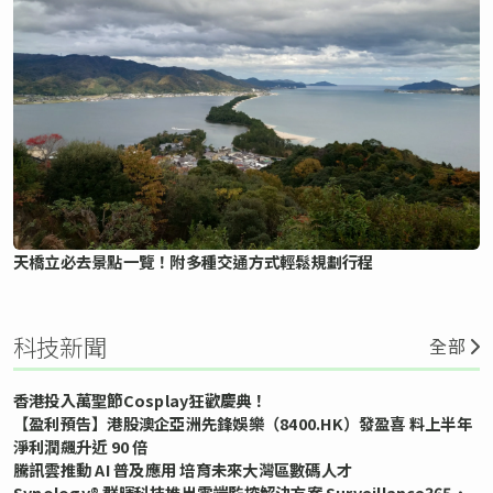
天橋立必去景點一覽！附多種交通方式輕鬆規劃行程
科技新聞
全部
香港投入萬聖節Cosplay狂歡慶典！
【盈利預告】港股澳企亞洲先鋒娛樂（8400.HK）發盈喜 料上半年
淨利潤飆升近 90 倍
騰訊雲推動 AI 普及應用 培育未來大灣區數碼人才
Synology® 群暉科技推出雲端監控解決方案 Surveillance365，