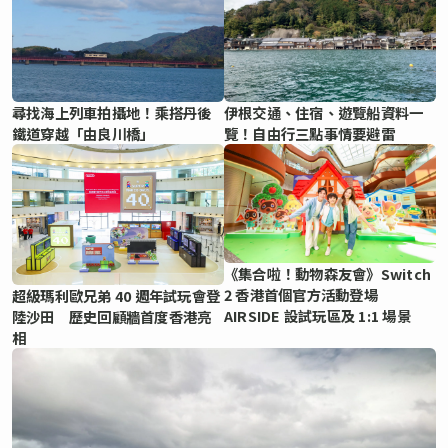
尋找海上列車拍攝地！乘搭丹後
伊根交通、住宿、遊覽船資料一
鐵道穿越「由良川橋」
覽！自由行三點事情要避雷
《集合啦！動物森友會》Switch
2 香港首個官方活動登場
超級瑪利歐兄弟 40 週年試玩會登
AIRSIDE 設試玩區及 1:1 場景
陸沙田 歷史回顧牆首度香港亮
相