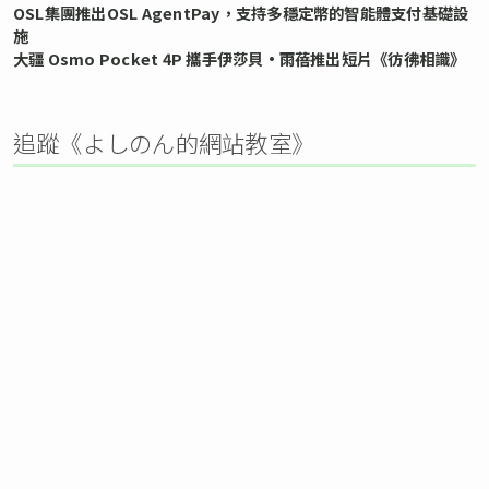
OSL集團推出OSL AgentPay，支持多穩定幣的智能體支付基礎設
施
大疆 Osmo Pocket 4P 攜手伊莎貝•雨蓓推出短片《彷彿相識》
追蹤《よしのん的網站教室》