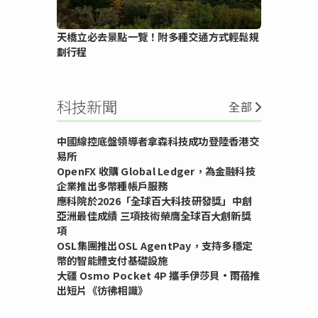
天橋立必去景點一覽！附多種交通方式輕鬆規
劃行程
科技新聞
全部
中國線控底盤領導者拿森科技成功登陸香港交
易所
OpenFX 收購 Global Ledger，為金融科技
企業推出多幣種帳戶服務
應科院於2026「全球百大科技研發獎」中創
亞洲最佳成績 三項技術榮膺全球百大創新獎
項
OSL集團推出OSL AgentPay，支持多穩定
幣的智能體支付基礎設施
大疆 Osmo Pocket 4P 攜手伊莎貝•雨蓓推
出短片《彷彿相識》