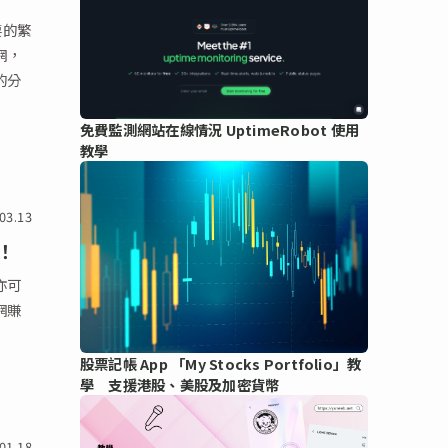
要的繁
網，
的分
免費監測網站在線情況 UptimeRobot 使用
教學
03.13
！
亦可
網賺
股票記帳 App 「My Stocks Portfolio」教
學 支援港股、美股及加密貨幣
01.18