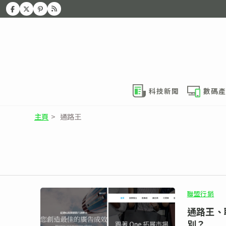
科技新聞
數碼產
主頁
>
通路王
聯盟行銷
通路王、
別？