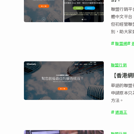
聯盟行銷平台
體中文平台
但初經營聯
別，助大家
聯盟網
聯盟行銷
【香港網賺
華語的聯盟
申請原本只
方法。
通路王
聯盟行銷