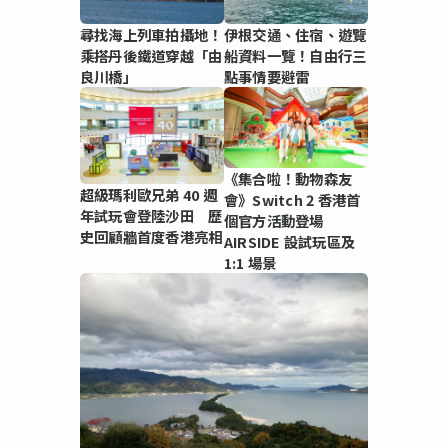
尋找海上列車拍攝地！
伊根交通、住宿、遊覽
乘搭丹後鐵道穿越「由
船資料一覽！自由行三
良川橋」
點事情要避雷
《集合啦！動物森友
超級瑪利歐兄弟 40 週
會》Switch 2 香港首
年試玩會登陸沙田 歷
個官方活動登場
史回顧牆首度香港亮相
AIRSIDE 設試玩區及
1:1 場景