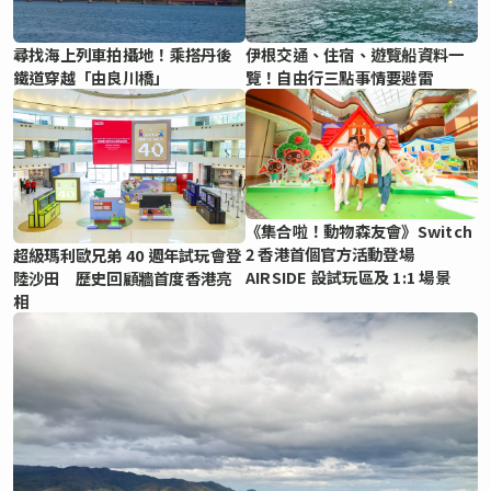
尋找海上列車拍攝地！乘搭丹後
伊根交通、住宿、遊覽船資料一
鐵道穿越「由良川橋」
覽！自由行三點事情要避雷
《集合啦！動物森友會》Switch
2 香港首個官方活動登場
超級瑪利歐兄弟 40 週年試玩會登
AIRSIDE 設試玩區及 1:1 場景
陸沙田 歷史回顧牆首度香港亮
相