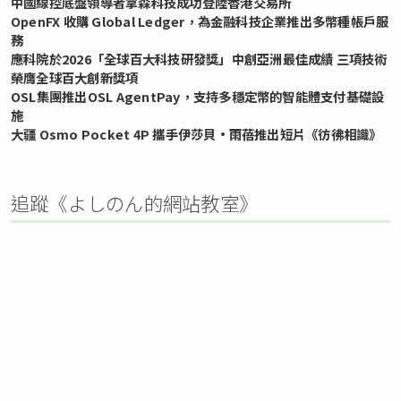
中國線控底盤領導者拿森科技成功登陸香港交易所
OpenFX 收購 Global Ledger，為金融科技企業推出多幣種帳戶服
務
應科院於2026「全球百大科技研發獎」中創亞洲最佳成績 三項技術
榮膺全球百大創新獎項
OSL集團推出OSL AgentPay，支持多穩定幣的智能體支付基礎設
施
大疆 Osmo Pocket 4P 攜手伊莎貝•雨蓓推出短片《彷彿相識》
追蹤《よしのん的網站教室》