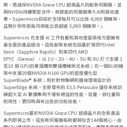
案，透過採NVIDIA Grace CPU 超級晶片的創新伺服器，並
與NVIDIA持續緊密合作，將節能的伺服器導入AI和其他產
業。Supermicro目前於全球每月可以出貨 4,000 個機架，
且預計到年底每月將能出貨超過 5,000 個機架。」
Supermicro 在支援 AI 工作負載和其他垂直領域方面擁有
最全面的產品組合。這些創新系統包括基於第四代Intel
Xeon（Sapphire Rapids）和第四代 AMD
EPYC（Genoa），以 1U、2U、4U、5U 和 8U 尺寸支援 1
至10 個 GPU的單插槽和雙插槽機架式系統；在一個8U的機
架中支援20個NVIDIA H100 GPU的密度優化型
SuperBlade® 系統；和針對物聯網和邊緣環境設計的
SuperEdge 系統。全新發布的 E3.S Petascale 儲存系統訓
練超大型 AI 數據集時不僅有絕佳的性能、容量、吞吐量和
耐用性，更同時具有出色的功耗效能。
Supermicro基於NVIDIA Grace CPU 超級晶片的全新產品
系列即將上市。這些新伺服器每款都將包含144個核心，由
雙CPU透過每秒900GB的連接方式相互配合，實現高靈敏度