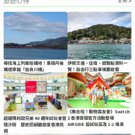
旅遊心得
全部
尋找海上列車拍攝地！乘搭丹後
伊根交通、住宿、遊覽船資料一
鐵道穿越「由良川橋」
覽！自由行三點事情要避雷
《集合啦！動物森友會》Switch
2 香港首個官方活動登場
超級瑪利歐兄弟 40 週年試玩會登
AIRSIDE 設試玩區及 1:1 場景
陸沙田 歷史回顧牆首度香港亮
相