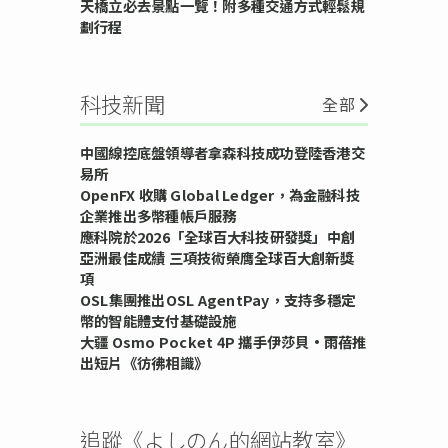
天橋立必去景點一覽！附多種交通方式輕鬆規
劃行程
科技新聞
全部
中國線控底盤領導者拿森科技成功登陸香港交
易所
OpenFX 收購 Global Ledger，為金融科技
企業推出多幣種帳戶服務
應科院於2026「全球百大科技研發獎」中創
亞洲最佳成績 三項技術榮膺全球百大創新獎
項
OSL集團推出OSL AgentPay，支持多穩定
幣的智能體支付基礎設施
大疆 Osmo Pocket 4P 攜手伊莎貝•雨蓓推
出短片《彷彿相識》
追蹤《よしのん的網站教室》