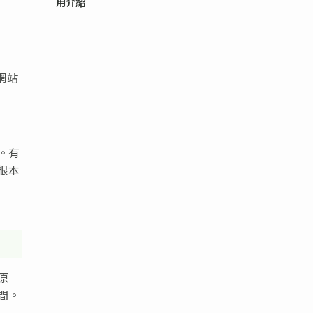
用介紹
 網站
。有
根本
原
間。