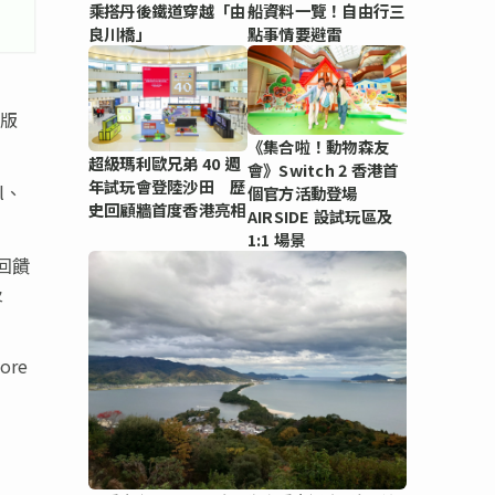
乘搭丹後鐵道穿越「由
船資料一覽！自由行三
良川橋」
點事情要避雷
題版
《集合啦！動物森友
超級瑪利歐兄弟 40 週
會》Switch 2 香港首
年試玩會登陸沙田 歷
l、
個官方活動登場
史回顧牆首度香港亮相
AIRSIDE 設試玩區及
1:1 場景
回饋
及
ore