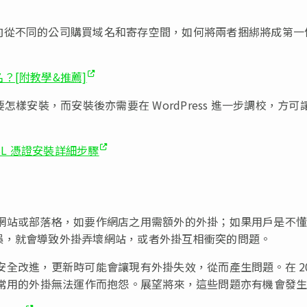
向從不同的公司購買域名和寄存空間，如何將兩者捆綁將成第一
？[附教學&推薦]
怎樣安裝，而安裝後亦需要在 WordPress 進一步調校，方可
SSL 憑證安裝詳細步驟
作一般網站或部落格，如要作網店之用需額外的外掛；如果用戶是不
誤，就會導致外掛弄壞網站，或者外掛互相衝突的問題。
能和安全改進，更新時可能會讓現有外掛失效，從而產生問題。在 20
少用戶就因為常用的外掛無法運作而抱怨。展望將來，這些問題亦有機會發