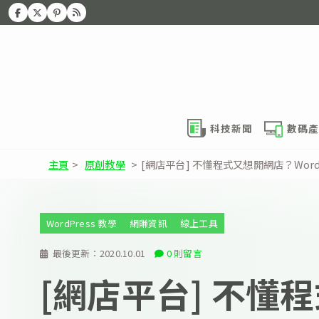
科技新聞
數碼產
主頁
>
原創教學
>
[網店平台] 不懂程式又想開網店？WordP
WordPress 教學
網賺資訊
線上工具
最後更新：
2020.10.01
0 則留言
[網店平台] 不懂