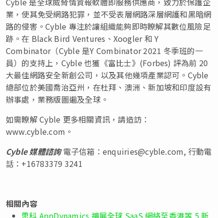
Cyble 是全球威脅情資報軟體即服務供應商，致力於保護企
業，使其免受網路犯罪，並不受表層網路深層網護和黑暗網
路的侵害。Cyble 專注於讓組織能夠即時瞭解其數位風險足
跡。在 Black Bird Ventures、Xoogler 和 Y
Combinator（Cyble 是Y Combinator 2021 冬季班的一
員）的支持上，Cyble 也獲《富比士》(Forbes) 評為前 20
大最佳網路安全新創公司，以及其他幾項產業認可。Cyble
總部位於美國喬治亞州，在杜拜、澳洲、新加坡和印度設有
辦事處，業務版圖遍及全球。
如需瞭解 Cyble 更多相關資訊，請造訪：
www.cyble.com。
Cyble
媒體諮詢
電子信箱：
enquiries@cyble.com
, 行動電
話：+16783379 3241
相關內容
思科 AppDynamics 擴展全球 SaaS 網絡至香港等 5 新