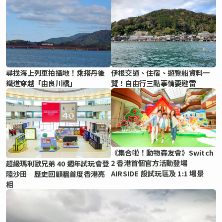
尋找海上列車拍攝地！乘搭丹後
伊根交通、住宿、遊覽船資料一
鐵道穿越「由良川橋」
覽！自由行三點事情要避雷
《集合啦！動物森友會》Switch
2 香港首個官方活動登場
超級瑪利歐兄弟 40 週年試玩會登
AIRSIDE 設試玩區及 1:1 場景
陸沙田 歷史回顧牆首度香港亮
相