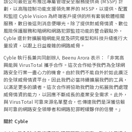
該公司最近宣布推出專屬管理安全服務提供商 (MSSP) 計
劃，以高階控制功能支援領先業界的 MSSP，以提供、配置
和監控 Cyble Vision 為終端客戶提供的所有套裝軟體相關
服務，數日後這則消息便曝光。除了提供對威脅情資、數位
風險保護服務和暗網和網路犯罪監控功能的整合觀點外，
Cyble 還針對擴展暗網能見度及研究模型和科技升級進行大
量投資，以跟上日益複雜的網路威脅。
Cyble 執行長兼共同創辦人
Beenu Arora
表示：「非常高
興能與 VirusTotal 攜手合作。這次合作給予我們為全球網
路安全行業一盡心力的機會。由於我們不能自外於如此廣泛
的全球威脅情資平台，因此我們必當持續擴展我們的工具，
以滿足更多的讀者。這次合作將協助我們致力拓展我們處理
威脅情資的能力，以因應不斷成長的產業安全需求。此外，
與 VirusTotal 可靠來源名單整合，也傳達我們是深獲信賴
與可靠的網路安全領導者和網路犯罪輕緩夥伴的信譽。」
關於
Cyble