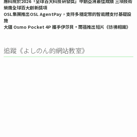
應科院於2026「全球百大科技研發獎」中創亞洲最佳成績 三項技術
榮膺全球百大創新獎項
OSL集團推出OSL AgentPay，支持多穩定幣的智能體支付基礎設
施
大疆 Osmo Pocket 4P 攜手伊莎貝•雨蓓推出短片《彷彿相識》
追蹤《よしのん的網站教室》