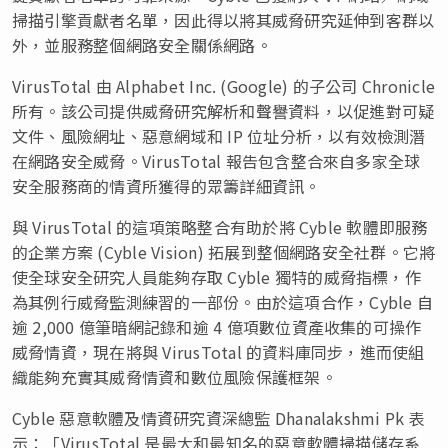
掃描引擎貢獻者名單，因此得以將其威脅研究延伸到客群以
外，並服務整個網路安全關係網路。
VirusTotal 由 Alphabet Inc. (Google) 的子公司 Chronicle
所有。該公司提供威脅研究解析和聲譽資料，以促進對可疑
文件、風險網址、惡意網域和 IP 位址分析，以有效檢測潛
在網路安全威脅。VirusTotal 報告包含整合來自多家全球
安全服務商的情資所獲得的眾籌詳細資訊。
與 VirusTotal 的這項策略整合有助於將 Cyble 軟體即服務
的企業方案 (Cyble Vision) 拓展到整個網路安全社群。它將
使全球安全研究人員能夠存取 Cyble 獨特的威脅指標，作
為其例行威脅監測練習的一部份。由於這項合作，Cyble 自
逾 2,000 億筆暗網記錄和逾 4 億項數位資產收集的可操作
威脅情資，現在將與 VirusTotal 的資料庫同步，進而使組
織能夠充實其威脅情資和數位風險保護框架。
Cyble 惡意軟體及情資研究資深總監 Dhanalakshmi Pk 表
示：「VirusTotal 是最大和最知名的惡意軟體掃描儲存系