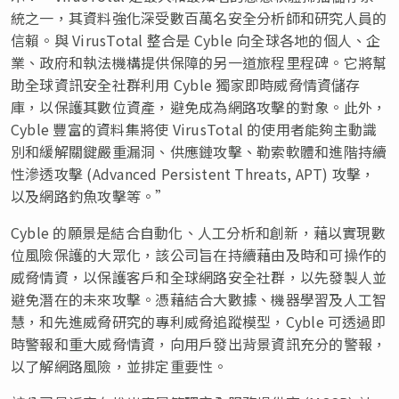
統之一，其資料強化深受數百萬名安全分析師和研究人員的
信賴。與 VirusTotal 整合是 Cyble 向全球各地的個人、企
業、政府和執法機構提供保障的另一道旅程里程碑。它將幫
助全球資訊安全社群利用 Cyble 獨家即時威脅情資儲存
庫，以保護其數位資產，避免成為網路攻擊的對象。此外，
Cyble 豐富的資料集將使 VirusTotal 的使用者能夠主動識
別和緩解關鍵嚴重漏洞、供應鏈攻擊、勒索軟體和進階持續
性滲透攻擊 (Advanced Persistent Threats, APT) 攻擊，
以及網路釣魚攻擊等。”
Cyble 的願景是結合自動化、人工分析和創新，藉以實現數
位風險保護的大眾化，該公司旨在持續藉由及時和可操作的
威脅情資，以保護客戶和全球網路安全社群，以先發製人並
避免潛在的未來攻擊。憑藉結合大數據、機器學習及人工智
慧，和先進威脅研究的專利威脅追蹤模型，Cyble 可透過即
時警報和重大威脅情資，向用戶發出背景資訊充分的警報，
以了解網路風險，並排定重要性。