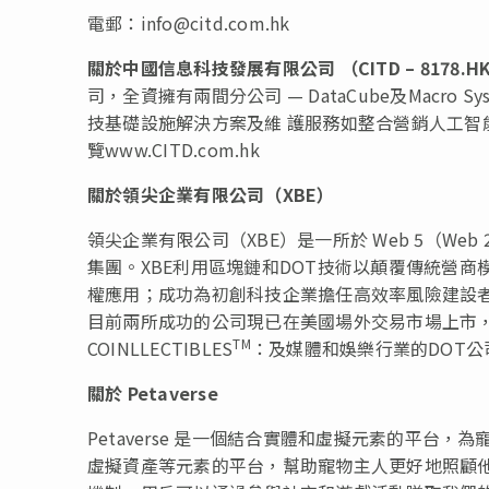
電郵：
info@citd.com.hk
關於中國信息科技發展有限公司
（
CITD – 8178.H
司，全資擁有兩間分公司 — DataCube及Macro Sys
技基礎設施解決方案及維 護服務如整合營銷人工智
覽www.CITD.com.hk
關於領尖企業有限公司（
XBE
）
領尖企業有限公司（XBE）是一所於 Web 5（Web
集團。XBE利用區塊鏈和DOT技術以顛覆傳統營
權應用；成功為初創科技企業擔任高效率風險建設者
目前兩所成功的公司現已在美國場外交易市場上市，
TM
COINLLECTIBLES
：及媒體和娛樂行業的DOT公司
關於
Petaverse
Petaverse 是一個結合實體和虛擬元素的平
虛擬資產等元素的平台，幫助寵物主人更好地照顧