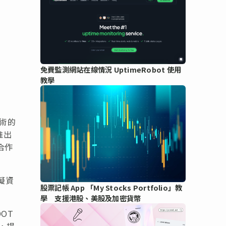
免費監測網站在線情況 UptimeRobot 使用
教學
技術的
推出
合作
擬資
股票記帳 App 「My Stocks Portfolio」教
學 支援港股、美股及加密貨幣
DOT
礎，提