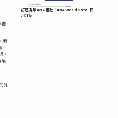
訂酒店賺 ANA 里數！ANA World Hotel 使
用介紹
在
無盡
。我
個平
場。
發展
示：
的能