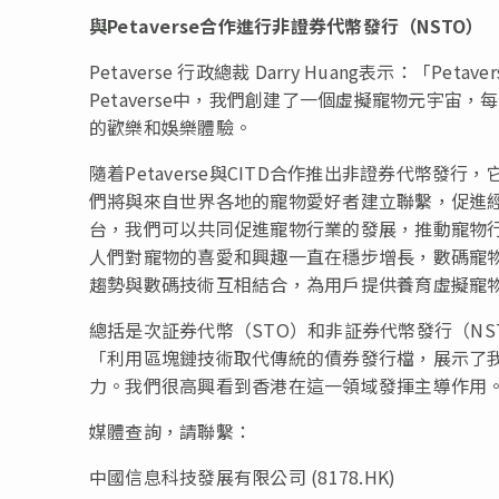
與
Petaverse
合作進行非證券代幣發行（
NSTO
）
Petaverse 行政總裁 Darry Huang表示：
Petaverse中，我們創建了一個虛擬寵物元宇
的歡樂和娛樂體驗。
隨着Petaverse與CITD合作推出非證券代幣
們將與來自世界各地的寵物愛好者建立聯繫，促進
台，我們可以共同促進寵物行業的發展，推動寵物
人們對寵物的喜愛和興趣一直在穩步增長，數碼寵物和
趨勢與數碼技術互相結合，為用戶提供養育虛擬寵物
總括是次証券代幣（STO）和非証券代幣發行（NS
「利用區塊鏈技術取代傳統的債券發行檔，展示了我
力。我們很高興看到香港在這一領域發揮主導作用
媒體查詢，請聯繫：
中國信息科技發展有限公司 (8178.HK)