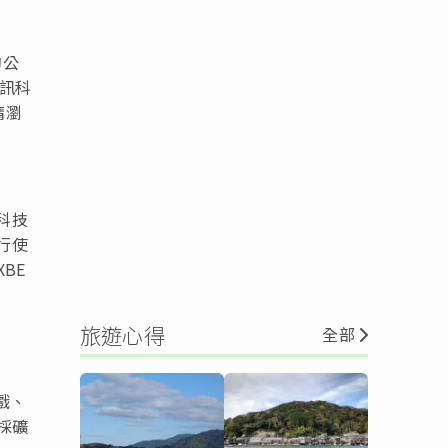
的公
訊科
請瀏
的科技
行使
BE
旅遊心得
全部
戲、
採礦