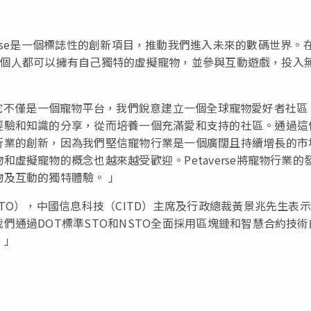
「Petaverse是一個標誌性的創新項目，推動我們進入未來的數碼世界。
宙，每個人都可以擁有自己獨特的虛擬寵物，並參與互動遊戲，投入
發行，它不僅是一個寵物平台，我們銳意建立一個全球寵物愛好者社區
經驗和知識的分享，從而培養一個充滿愛和支持的社區。通過這
行業的創新，因為我們堅信寵物行業是一個廣闊且持續增長的市
虛擬寵物的概念也越來越受歡迎。Petaverse將寵物行業的
及互動的獨特體驗。 」
TO），中國信息科技（CITD）主席及行政總裁黃景兆先生表
們通過DOT標準STO和NSTO全面採用區塊鏈和智慧合約技術
。」