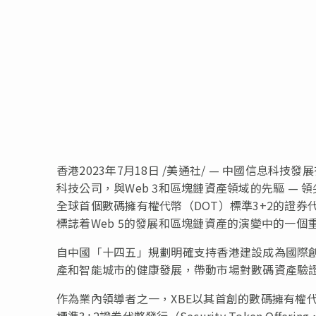
香港
2023年7月18日
/美通社/ — 中國信息科技發展
科技公司，與Web 3和區塊鏈資產領域的先驅 — 領尖企業有限
全球首個數碼擁有權代幣（DOT）標準3+2的證券
標誌着Web 5的發展和區塊鏈資產的演變中的一個
自中國「十四五」規劃明確支持香港建設成為國際創
產和智能城市的健康發展，帶動市場對數碼資產驗
作為業內領導者之一，XBE以其首創的數碼擁有權代幣（Di
標準3+2證券代幣發行（Security Token Of