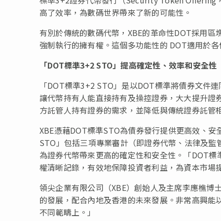
高了效率，為數碼世界帶來了新的可能性。
有別於傳統的數碼代幣，XBE的革命性DOT採用
強制執行的擁有權。這個多功能性的 DOT適用於
「
DOT
標準
3+2 STO
」提高確定性、效率和安全性
「DOT標準3+2 STO」是以DOT標準將債券
讓代幣持有人能直接持有及操控證券，大大提升證券
方託管人持有證券的需求，並降低與傳統證券託管
XBE憑藉DOT標準STO為債券發行提供更高效、安
STO」包括三項專業審計（即證券代幣、法律及監
為證券代幣帶來更高的確定性和安全性。「DOT標準
權清晰記錄，有效地保障投資者利益，為資本市場
領尖企業有限公司（XBE）創始人及主席李應樵博士表示
的發展，配合內地及香港的未來發展。非常高興能以
不同範疇上。」