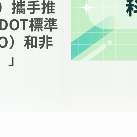
E）攜手推
DOT標準
TO）和非
）」