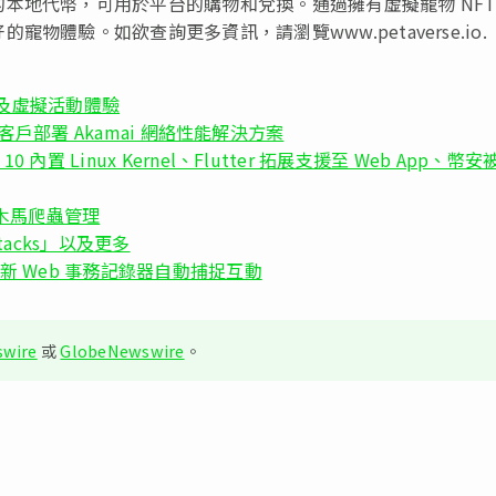
本地代幣，可用於平台的購物和兌換。通過擁有虛擬寵物 NF
體驗。如欲查詢更多資訊，請瀏覽www.petaverse.io.
升會議及虛擬活動體驗
orce 客戶部署 Akamai 網絡性能解決方案
10 內置 Linux Kernel、Flutter 拓展支援至 Web App、幣安
d 加入木馬爬蟲管理
Stacks」以及更多
om 全新 Web 事務記錄器自動捕捉互動
wire
或
GlobeNewswire
。