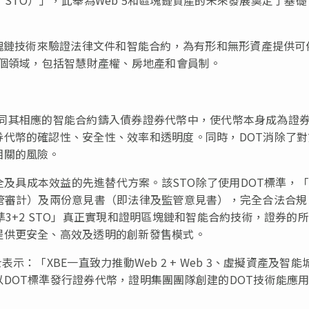
區塊鏈技術來驗證法律文件和智能合約，為有形和無形資產提供可
各個領域，包括智慧財產權、房地產和會員制。
文件連同其相應的智能合約鑄入債券證券代幣中，使代幣本身成為證
代幣的確認性、安全性、效率和透明度。同時，DOT消除了對
相關的風險。
全及具成本效益的先進替代方案。該STO除了使用DOT標準，「3
管審計）及兩份意見書（即法律及監管意見書），完全合法合規
3+2 STO」真正實現和證明區塊鏈和智能合約技術，證券的
提供更安全、高效及透明的創新發售模式。
：「XBE一直致力推動Web 2 + Web 3、虛擬資產及智能
DOT標準發行證券代幣，證明集團團隊創建的DOT技術能應