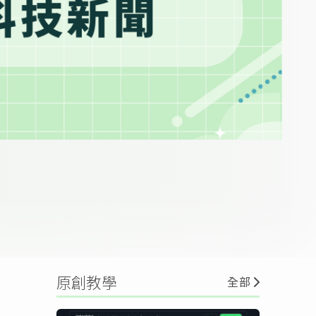
原創教學
全部