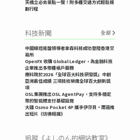
天橋立必去景點一覽！附多種交通方式輕鬆規
劃行程
科技新聞
全部
中國線控底盤領導者拿森科技成功登陸香港交
易所
OpenFX 收購 Global Ledger，為金融科技
企業推出多幣種帳戶服務
應科院於2026「全球百大科技研發獎」中創
亞洲最佳成績 三項技術榮膺全球百大創新獎
項
OSL集團推出OSL AgentPay，支持多穩定
幣的智能體支付基礎設施
大疆 Osmo Pocket 4P 攜手伊莎貝•雨蓓推
出短片《彷彿相識》
追蹤《よしのん的網站教室》