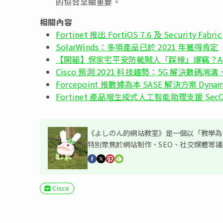
的協合至關重要。
相關內容
Fortinet 推出 FortiOS 7.6 及 Security Fabri
SolarWinds：多項產品已於 2021 年獲得肯定
【開箱】保家宅平安防範賊人「踩線」爆竊？Arlo 
Cisco 預測 2021 科技趨勢：5G 解決數碼
Forcepoint 推數據為本 SASE 解決方案 Dynamic
Fortinet 產品增生成式人工智能助理支援 SecO
《よしのん的網站教室》是一個以「教學為主
特別聚焦於網站制作、SEO、社交媒體等
Cisco