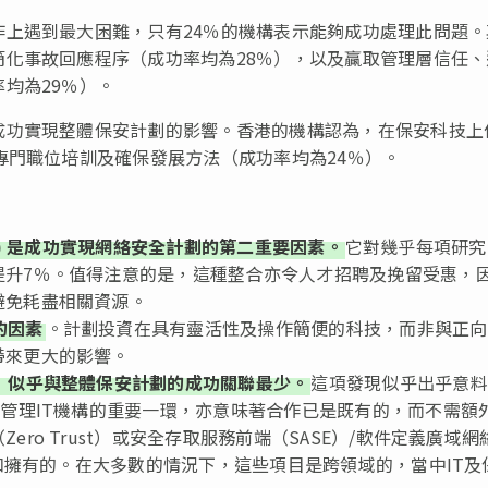
上遇到最大困難，只有24％的機構表示能夠成功處理此問題。
化事故回應程序（成功率均為28％），以及贏取管理層信任、
均為29％）。
成功實現整體保安計劃的影響。香港的機構認為，在保安科技上
專門職位培訓及確保發展方法（成功率均為24％）。
ack) 是成功實現網絡安全計劃的第二重要因素。
它對幾乎每項研究
提升7％。值得注意的是，這種整合亦令人才招聘及挽留受惠，
避免耗盡相關資源。
的因素
。計劃投資在具有靈活性及操作簡便的科技，而非與正向
帶來更大的影響。
」似乎與整體保安計劃的成功關聯最少。
這項發現似乎出乎意料
）管理IT機構的重要一環，亦意味著合作已是既有的，而不需額
ro Trust）或安全存取服務前端（SASE）/軟件定義廣域網
動和擁有的。在大多數的情況下，這些項目是跨領域的，當中IT及