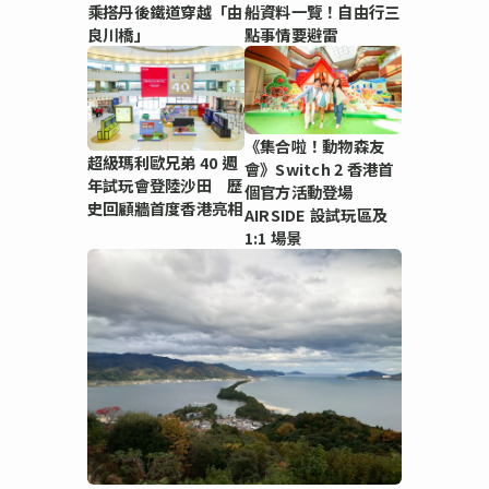
乘搭丹後鐵道穿越「由
船資料一覽！自由行三
良川橋」
點事情要避雷
《集合啦！動物森友
超級瑪利歐兄弟 40 週
會》Switch 2 香港首
年試玩會登陸沙田 歷
個官方活動登場
史回顧牆首度香港亮相
AIRSIDE 設試玩區及
1:1 場景