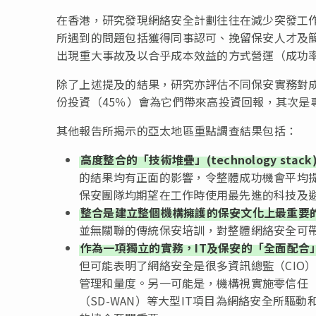
在香港，研究發現網絡安全計劃往往在減少突發工作
所遇到的問題包括獲得同事認可、挽留保安人才及簡
出現重大事故及以合乎成本效益的方式營運（成功率
除了上述提及的結果，研究亦評估不同保安實務對
份投資（45％）會為它們帶來高投資回報，其次是
其他報告所揭示的亞太地區重點調查結果包括：
高度整合的「技術堆疊」(technology st
的結果均有正面的影響，令整體成功機會平均
保安團隊均期望在工作時使用最先進的科技及
整合是建立整個機構擁護的保安文化上最重要
並無關聯的傳統保安培訓，對整體網絡安全可
作為一項獨立的實務，IT及保安的「全面配合
但可能表明了網絡安全是很多資訊總監（CIO
管理和量度。另一可能是，機構視實施零信任（Ze
（SD-WAN）等大型IT項目為網絡安全所驅