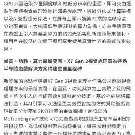
GPU只需渲染少量關鍵幀和較低分辨率的畫面，即可交由逐
點半導體視覺處理器進行渲染後處理。通過分佈式計算架構
以及AI遊戲超分算法，在屏幕上顯示媲美PC端的高幀率高
分辨率畫質，大幅降低手機GPU的算力負擔，亦為手機廠商
在遊戲上引入需要高算力的諸如光追等創新技術帶來便利，
讓用戶在較低的功耗下即可享受媲美真實世界的震撼光影效
果。
畫質、功耗、算力層層突圍，
X7 Gen 2
視覺處理器為逐點
半導體遊戲解決方案構建重要里程碑
新發佈的逐點半導體X7 Gen 2視覺處理器作為公司遊戲視覺
處理方案的最新實踐，在畫質、功耗與算力上實現了質的飛
躍。首次引入的自研高效AI遊戲超分技術，基於神經網絡算
法打造，其AI引擎可以通過更高效更智能的方式幫助遊戲實
現從低分辨率到2K分辨率的畫質躍遷。超低延時
MotionEngine™技術可助力遊戲實現超越原生幀率至4倍的
高幀效果，為低幀遊戲帶來越級畫質，讓高幀遊戲穩定加
倍。先進的畫質引擎進一步提升遊戲畫面的色彩表現力，為