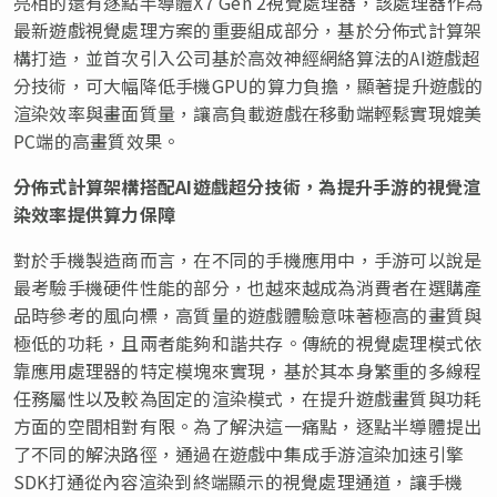
亮相的還有逐點半導體X7 Gen 2視覺處理器，該處理器作為
最新遊戲視覺處理方案的重要組成部分，基於分佈式計算架
構打造，並首次引入公司基於高效神經網絡算法的AI遊戲超
分技術，可大幅降低手機GPU的算力負擔，顯著提升遊戲的
渲染效率與畫面質量，讓高負載遊戲在移動端輕鬆實現媲美
PC端的高畫質效果。
分佈式計算架構搭配
AI
遊戲超分技術，為提升手游的視覺渲
染效率提供算力保障
對於手機製造商而言，在不同的手機應用中，手游可以說是
最考驗手機硬件性能的部分，也越來越成為消費者在選購產
品時參考的風向標，高質量的遊戲體驗意味著極高的畫質與
極低的功耗，且兩者能夠和諧共存。傳統的視覺處理模式依
靠應用處理器的特定模塊來實現，基於其本身繁重的多線程
任務屬性以及較為固定的渲染模式，在提升遊戲畫質與功耗
方面的空間相對有限。為了解決這一痛點，逐點半導體提出
了不同的解決路徑，通過在遊戲中集成手游渲染加速引擎
SDK打通從內容渲染到終端顯示的視覺處理通道，讓手機