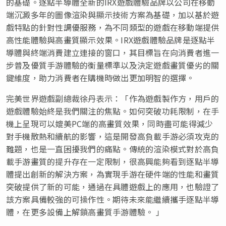
的基礎。逐點半導體全新的IRX遊戲體驗品牌以公司在移動
端沉澱多年的圖像渲染與顯示技術方案為基礎，加以基於遊
戲特點的針對性調優服務，為不同類型的遊戲在移動端提供
高性能體驗與高畫質顯示效果。IRX遊戲體驗品牌是逐點半
導體與終端消費建立連接的窗口，其目標旨在向消費者進一
步普及優質手游體驗的衡量標準以及決定遊戲畫質優劣的關
鍵維度，助力消費者在購機時做出更加明智的選擇。
完美世界遊戲副總裁徐丹表示：「作為遊戲製作方，用戶的
遊戲體驗始終是我們關注的焦點。如何突破功耗限制，在手
機上呈現可以媲美PC端的高畫質效果，同時盡可能得減少
對手機散熱和續航的影響，這是開發高負載手游必須攻克的
難題，也是一直困擾我們的痛點。傳統的渲染模式對於高負
載手游畫質的提升存在一定限制，很高興能夠看到逐點半導
體提出創新的解決方案，為實現手游在硬件端的性能和畫質
突破提供了新的可能，通過在具體遊戲上的應用，也驗證了
該方案具備較強的可操作性。期待未來能繼續攜手逐點半導
體，在更多設備上解鎖高畫質手游體驗。 」