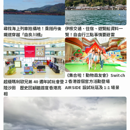
尋找海上列車拍攝地！乘搭丹後
伊根交通、住宿、遊覽船資料一
鐵道穿越「由良川橋」
覽！自由行三點事情要避雷
《集合啦！動物森友會》Switch
2 香港首個官方活動登場
超級瑪利歐兄弟 40 週年試玩會登
AIRSIDE 設試玩區及 1:1 場景
陸沙田 歷史回顧牆首度香港亮
相