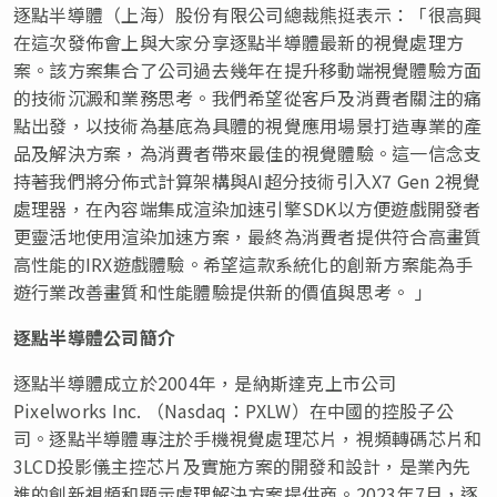
逐點半導體（上海）股份有限公司總裁熊挺表示：「很高興
在這次發佈會上與大家分享逐點半導體最新的視覺
處理
方
案。該方案集合了公司過去幾年在提升移動端視覺體驗方面
的技術沉澱和業務思考。我們希望從客戶及消費者關注的痛
點出發，以技術為基底為具體的視覺應用場景打造專業的產
品及解決方案，為消費者帶來最佳的視覺體驗。這一信念支
持著我們將分佈式計算架構與AI超分技術引入X7 Gen 2視覺
處理器，在內容端集成渲染加速引擎SDK以方便遊戲開發者
更靈活地使用渲染加速方案，最終為消費者提供符合高畫質
高性能的IRX遊戲體驗。希望這款系統化的創新方案能為手
遊行業改善畫質和性能體驗提供新的價值與思考。 」
逐點半導體公司簡介
逐點半導體成立於2004年，是納斯達克上市公司
Pixelworks Inc. （Nasdaq：PXLW）在中國的控股子公
司。逐點半導體專注於手機視覺處理芯片，視頻轉碼芯片和
3LCD投影儀主控芯片及實施方案的開發和設計，是業內先
進的創新視頻和顯示處理解決方案提供商。2023年7月，逐