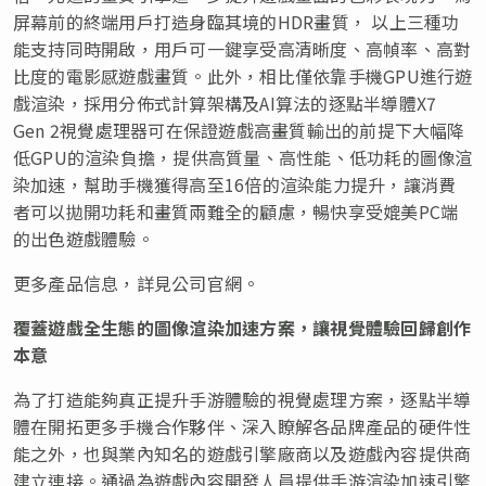
屏幕前的終端用戶打造身臨其境的HDR畫質， 以上三種功
能支持同時開啟，用戶可一鍵享受高清晰度、高幀率、高對
比度的電影感遊戲畫質。此外，相比僅依靠手機GPU進行遊
戲渲染，採用分佈式計算架構及AI算法的逐點半導體X7
Gen 2視覺處理器可在保證遊戲高畫質輸出的前提下大幅降
低GPU的渲染負擔，提供高質量、高性能、低功耗的圖像渲
染加速，幫助手機獲得高至16倍的渲染能力提升，讓消費
者可以拋開功耗和畫質兩難全的顧慮，暢快享受媲美PC端
的出色遊戲體驗。
更多產品信息，詳見公司官網。
覆蓋遊戲全生態的圖像渲染加速方案，讓視覺體驗回歸創作
本意
為了打造能夠真正提升手游體驗的視覺處理方案，逐點半導
體在開拓更多手機合作夥伴、深入瞭解各品牌產品的硬件性
能之外，也與業內知名的遊戲引擎廠商以及遊戲內容提供商
建立連接。通過為遊戲內容開發人員提供手游渲染加速引擎