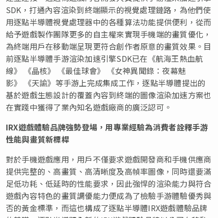
SDK，打通內容渲染到終端顯示的視覺處理鏈路，為他們使
用逐點半導體視覺處理器中的各種算法功能提供便利，從而
給予遊戲製作團隊更多的自主權來實現手機端的畫質優化，
為終端用戶在移動端呈現更符合創作者原意的畫質效果。目
前逐點半導體手游渲染加速引擎SDK已在《航海王熱血航
線》 《晶核》 《最佳球會》 《女神異聞錄：夜幕魅
影》 《天諭》等手游上完成集成工作，逐點半導體提出的
基於遊戲生態設計的覆蓋內容到終端的圖像渲染加速方案也
在實踐中獲得了業內知名遊戲廠商的廣泛認可。
IRX
遊戲體驗品牌強勢登場，用專業經驗為消費者詮釋手游
性能與畫質新標桿
對於手機遊戲應用，用戶不僅要求遊戲開發商和手機供應商
提供完整的、高畫質、高清晰度及高幀率圖像，同時還要滿
足低功耗、低延時的性能要求，因此強悍的渲染能力與符合
遊戲內容特色的畫質調優能力便成為了檢驗手游體驗優秀與
否的黃金標準，而這也構成了逐點半導體IRX遊戲體驗品牌