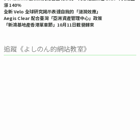
漲 140%
全新 Velo 全球研究揭示表達自我的「漣漪效應」
Aegis Clear 配合臺灣「亞洲資產管理中心」政策
「新鴻基地產香港單車節」10月11日載譽歸來
追蹤《よしのん的網站教室》