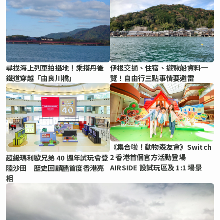
尋找海上列車拍攝地！乘搭丹後
伊根交通、住宿、遊覽船資料一
鐵道穿越「由良川橋」
覽！自由行三點事情要避雷
《集合啦！動物森友會》Switch
2 香港首個官方活動登場
超級瑪利歐兄弟 40 週年試玩會登
AIRSIDE 設試玩區及 1:1 場景
陸沙田 歷史回顧牆首度香港亮
相