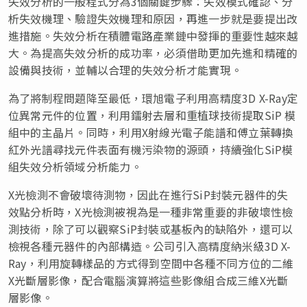
失效分析的一般程式分為3個關鍵步驟：失效模式確認、分
析失效機理、驗證失效機理和原因，再進一步就是要提出改
進措施。失效分析在積體電路產業鏈中發揮的重要性越來越
大。為提高失效分析的成功率，必須借助更加先進和精確的
設備與技術，並輔以合理的失效分析才能實現。
為了將制程問題降至最低，環旭電子利用高精度3D X-Ray定
位異常元件的位置，利用鐳射去層和重植球技術提取SiP 模
組中的主晶片。同時，利用X射線光電子能譜和傅立葉轉換
紅外光譜尋找元件表面有機污染物的源頭，持續強化SiP模
組失效分析領域分析能力。
X光檢測不會破壞待測物，因此在進行SiP封裝元器件的失
效點分析時，X光檢測被視為是一種非常重要的非破壞性檢
測技術，除了可以觀察SiP封裝或基板內的缺陷外，還可以
檢視各種元器件的內部構造。公司引入高精度納米級3D X-
Ray，利用旋轉樣品的方式得到空間中各種不同方位的二維
X光斷層影像，配合電腦演算將這些影像組合成三維X光斷
層影像。