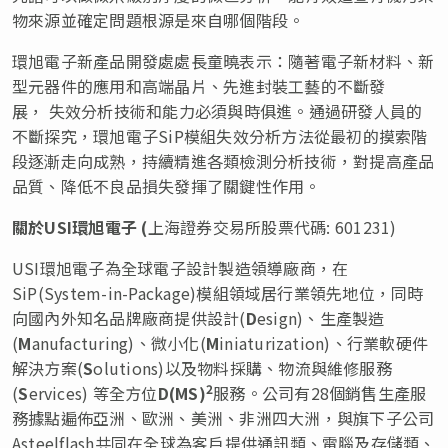
物來源並確定問題根源是來自哪個階段。
環旭電子新產品開發處處長童曉表示：隨著電子新材料、新
型元器件的應用和高端晶片、先進封裝工藝的不斷發
展， 失效分析技術和能力必須與時俱進。通過研發人員的
不斷探究，環旭電子SiP模組失效分析方法從最初的摸索階
段逐漸走向成熟，持續精進各類檢測分析技術，對提高產品
品質、降低不良品損失發揮了關鍵性作用。
關於
USI
環旭電子
(
上海證券交易所股票代碼: 601231)
USI環旭電子為全球電子設計製造領導廠商，在
SiP(System-in-Package)模組領域居行業領先地位，同時
向國內外知名品牌廠商提供設計(
D
esign)、生產製造
(
M
anufacturing)、微小化(
M
iniaturization)、行業軟硬件
解決方案(
S
olutions)以及物料採購、物流與維修服務
2
(
S
ervices) 等全方位
D(MS)
服務。公司有28個銷售生產服
務據點遍佈亞洲、歐洲、美洲、非洲四大洲，與旗下子公司
Asteelflash共同在全球為客戶提供通訊類、電腦及存儲類、