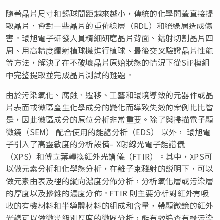
隨著晶片尺寸和錫球間距越來越小，傳統的化學開蓋直接提
取晶片，會對一些晶片的重佈線層（RDL）和絕緣層造成傷
害。環旭電子研發人員精細研磨晶片背面、鐳射切割晶片四
周、用高精度鐳射植球機進行植球、最後交叉驗證晶片性能
等方法，解決了在不破壞晶片原始狀態的情況下從SiP模組
中完整提取並完成晶片測試的難題。
由於污染氧化、腐蝕、遷移、工藝和環境導致的元器件或晶
片表面或微區產生化學成分的變化而導致失效的案例比比皆
是，因此微區成分的原位分析非常重要。除了與掃描電子顯
微鏡（SEM） 配合使用的能譜分析（EDS） 以外， 環旭電
子引入了高靈敏度的分析設備– X射線光電子能譜儀
（XPS）和傅立葉轉換紅外光譜儀（FTIR）。其中，XPS可
以做元素分析和化學態分析，在離子束濺射的説明下，可以
做元素由表及裡的縱向濃度分佈分析，分析氧化層或污染層
的厚度以及摻雜的濃度分佈。FTIR 則主要分析對紅外有吸
收的有機材料和半導體材料的組成和含量，帶顯微鏡的紅外
光譜可以做微米級別厚度的微區分析，能有效追查有機污染