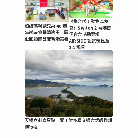
《集合啦！動物森友
超級瑪利歐兄弟 40 週
會》Switch 2 香港首
年試玩會登陸沙田 歷
個官方活動登場
史回顧牆首度香港亮相
AIRSIDE 設試玩區及
1:1 場景
天橋立必去景點一覽！附多種交通方式輕鬆規
劃行程