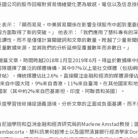
美國公司的股市回報對貿易情緒變化更
為
敏感，電信以及信息技
士表示：
「
顯而易見，中美貿
易關
係在影響全球股市中起到重要
個方面取得了新的突破。
」
他表示：
「
我們應用了慧科專有的
面調性，而不是僅僅計算關鍵詞和文章的數量。跨越了少量新聞
巨量數據來源，並將我們的分析延伸至覆蓋數年而非數日。
」
億篇文章，時間跨越2018年1月至2019年6月。得益於數據庫
隊選擇了廣泛的媒體機構，其中97%以上是社交媒體（包括網
發帖），傳統媒體
佔
比2.6%。直接關注金融和經濟的媒體源僅
%來自中國大陸，9%來自香港，11%來自臺灣。在其他國家和
個國家（其中約2%來自巴基斯坦、印度、阿聯酋和英國）。
深度學習技術捕捉語義語境，分析文章的正面或負面基調，而不
學院和亞洲金融和經濟研究局的Marlene Amstad教授；
ambacorta、慧科訊業何超博士以及國際清算銀行經濟學家Dor