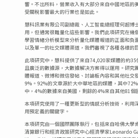
響。不出所料，營業收入有大部分來自中國地區的
受關稅影響最大的行業也是如此。
慧科訊業有限公司副總裁、人工智能總經理何超博
用，但通常很難量化這些影響。我們此項研究在幾
學習情緒分析模型來分析量化媒體報道的正面和負
以及單一的社交媒體渠道，我們審視了各種各樣的
此項研究中，慧科提供了來自74,020家媒體的約35
且廣泛的數據源，大數據解决方案得以運用。研究團
體報道、微博和微信發帖、討論板內容和其他社交
9%。92%的文章源於大中華地區的媒體，其中72
中，4%的數據來自美國，剩餘的4%來自其他81
本項研究使用了一種更新型的情感分析技術，利用
用預定義的關鍵字。
本項研究由一個國際團隊執行，包括來自哈佛大學肯尼迪
清算銀行和經濟政策研究中心經濟學家Leonardo G