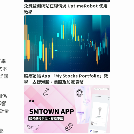
免費監測網站在線情況 UptimeRobot 使用
教學
濟學
文本
從國
股票記帳 App 「My Stocks Portfolio」教
學 支援港股、美股及加密貨幣
關係
影響
計量
影