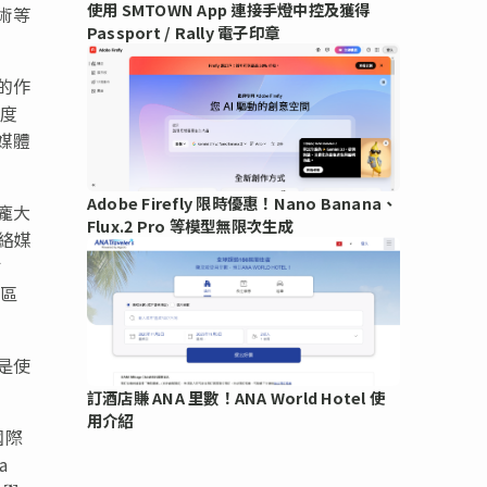
使用 SMTOWN App 連接手燈中控及獲得
術等
Passport / Rally 電子印章
的作
深度
媒體
Adobe Firefly 限時優惠！Nano Banana、
中龐大
Flux.2 Pro 等模型無限次生成
絡媒
佔
地區
是使
訂酒店賺 ANA 里數！ANA World Hotel 使
用介紹
國際
a