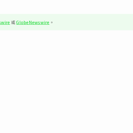
wire
或
GlobeNewswire
。