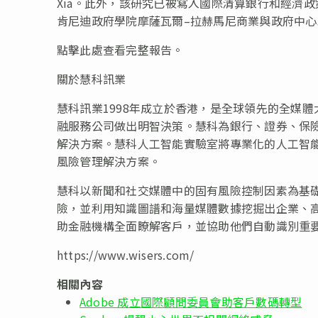
Xia。此外，該研究已被寫入國際清算銀行和經濟
肯尼迪政府學院摩薩瓦爾
–
拉赫馬尼商業與政府中心
點擊此處查看完整報告。
關於慧科訊業
慧科訊業1998年成立於香港，是全球領先的全媒
融服務公司做出明智
決
策。慧科
為
銀行、證券、保
解
決
方案。慧科人工智能實驗室將專業化的人工智
風險管理解
決
方案。
慧科以新聞和社交媒體中的固有風險控制因素
為
基
險，並利用知識圖譜和海量媒體數據挖掘出企業、
助金融機構全面瞭解客戶，並協助他們自動識別重
https://www.wisers.com/
相關內容
Adobe 成立國際顧問委員會助客戶數碼轉型