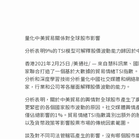
量化中美貿易關係對全球股市影響
分析表明9%的TSI模型可解釋股價波動能力歸因
香港2021年2月25日 /美通社/ — 來自慧科
家聯合打造了一個基於大數據的貿易情緒TSI指數
分析和深度學習技術分析量化中國社交媒體和網絡
家，行業和公司等各層面解釋股價波動的能力。
分析表明，關於中美貿易的輿
情對
全球股市
產
生了
更緊密的各個國家股市波動的原因。社交媒體輿情
僅
佔
總影響的1%。貿易情緒TSI指數識別出
額外的
以及貨幣政策等影響股票市場的傳統因素範圍。
談及對不同司法管轄區
產
生的影響，沒有哪個股市