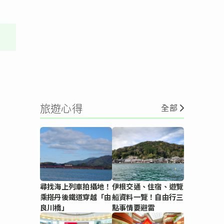
旅遊心得
全部
尋找海上列車拍攝地！
伊根交通、住宿、遊覽
乘搭丹後鐵道穿越「由
船資料一覽！自由行三
良川橋」
點事情要避雷