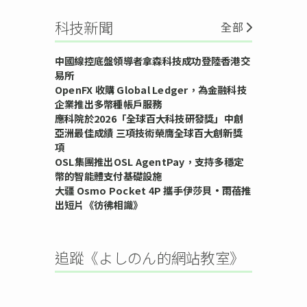
科技新聞
全部
中國線控底盤領導者拿森科技成功登陸香港交
易所
OpenFX 收購 Global Ledger，為金融科技
企業推出多幣種帳戶服務
應科院於2026「全球百大科技研發獎」中創
亞洲最佳成績 三項技術榮膺全球百大創新獎
項
OSL集團推出OSL AgentPay，支持多穩定
幣的智能體支付基礎設施
大疆 Osmo Pocket 4P 攜手伊莎貝•雨蓓推
出短片《彷彿相識》
追蹤《よしのん的網站教室》