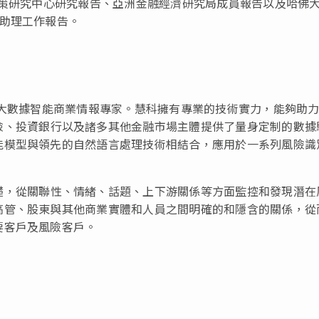
政策研究中心研究報告、亞洲金融經濟研究局成員報告以及哈佛
助理工作報告。
體大數據智能商業情報專家。慧科擁有專業的技術實力，能
夠
助
險、投資銀行以及諸多其他金融市場主體提供了量身定制的數據
能模型與領先的自然語言處理技術相結合，應用於一系列風險識
礎，從關聯性、情緒、話題、上下游關係等方面監控和發現
潛
在
高管、股東與其他商業實體和人員之間明確的和隱含的關係，從
要客戶及風險客戶。