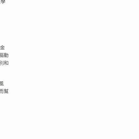
大學
力金
驅動
別和
風
而幫