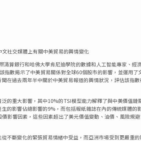
於中文社交媒體上有關中美貿易的輿情變化
訊業、國際清算銀行和哈佛大學肯尼迪學院的數據和人工智能專家、經
。該指數揭示了中美
貿易關係
對全球60個股市的影響，並運用了
新聞在過去兩年半中關於中美貿易報道的輿情狀
況
，評估該指數
廣泛的重大影響，其中10%的TSI模型能力解釋了與中美價值鏈
產
生的影響
佔
總影響的9%，而包括報紙
雜誌
在內的傳統媒體的
股
價影響因素，這些因素超出了美元價值變動、油價、風險規避
能從不斷
變化
的
緊張
貿
易情
緒中受益，而亞洲市場受到更嚴重
的