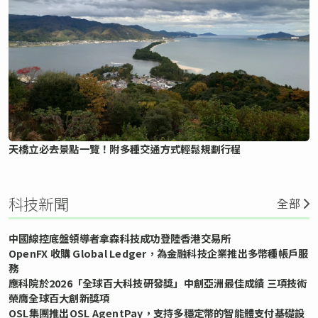
天橋立必去景點一覽！附多種交通方式輕鬆規劃行程
科技新聞
全部
中國線控底盤領導者拿森科技成功登陸香港交易所
OpenFX 收購 Global Ledger，為金融科技企業推出多幣種帳戶服
務
應科院於2026「全球百大科技研發獎」中創亞洲最佳成績 三項技術
榮膺全球百大創新獎項
OSL集團推出OSL AgentPay，支持多穩定幣的智能體支付基礎設