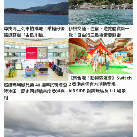
尋找海上列車拍攝地！乘搭丹後
伊根交通、住宿、遊覽船資料一
鐵道穿越「由良川橋」
覽！自由行三點事情要避雷
《集合啦！動物森友會》Switch
2 香港首個官方活動登場
超級瑪利歐兄弟 40 週年試玩會登
AIRSIDE 設試玩區及 1:1 場景
陸沙田 歷史回顧牆首度香港亮
相