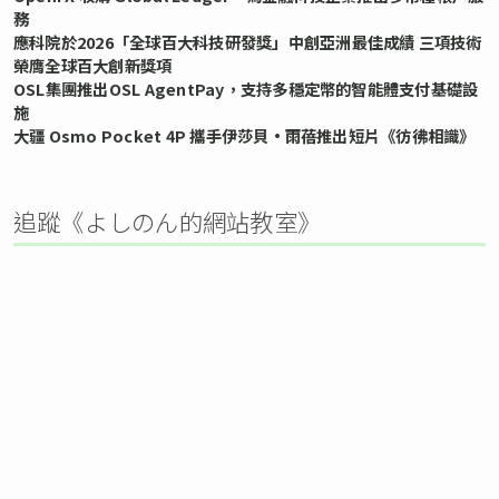
務
應科院於2026「全球百大科技研發獎」中創亞洲最佳成績 三項技術
榮膺全球百大創新獎項
OSL集團推出OSL AgentPay，支持多穩定幣的智能體支付基礎設
施
大疆 Osmo Pocket 4P 攜手伊莎貝•雨蓓推出短片《彷彿相識》
追蹤《よしのん的網站教室》