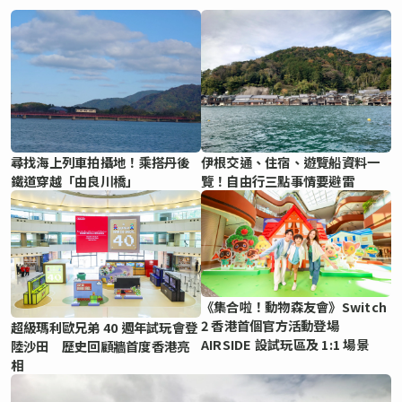
尋找海上列車拍攝地！乘搭丹後
伊根交通、住宿、遊覽船資料一
鐵道穿越「由良川橋」
覽！自由行三點事情要避雷
《集合啦！動物森友會》Switch
2 香港首個官方活動登場
超級瑪利歐兄弟 40 週年試玩會登
AIRSIDE 設試玩區及 1:1 場景
陸沙田 歷史回顧牆首度香港亮
相