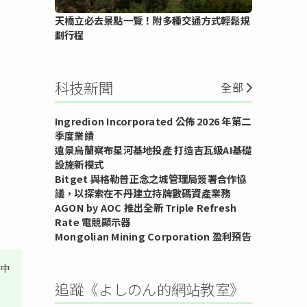
天橋立必去景點一覽！附多種交通方式輕鬆規
劃行程
科技新聞
全部
Ingredion Incorporated 公佈 2026 年第二
季度業績
遠景烏蘭察布星河基地投產 打造吉瓦級AI基礎
設施新模式
Bitget 與格勒普正念之城管理局簽署合作協
議，以探索在不丹建立持牌數碼資產業務
AGON by AOC 推出全新 Triple Refresh
Rate 電競顯示器
Mongolian Mining Corporation 盈利預告
其中
追蹤《よしのん的網站教室》