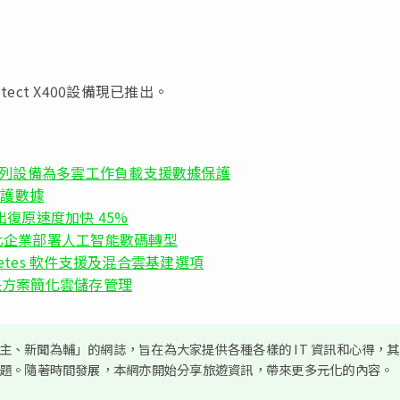
rotect X400設備現已推出。
ect DD 系列設備為多雲工作負載支援數據保護
業保護數據
設備推出復原速度加快 45%
r AI，簡化企業部署人工智能數碼轉型
bernetes 軟件支援及混合雲基建選項
d 推出解決方案簡化雲儲存管理
、新聞為輔」的網誌，旨在為大家提供各種各樣的 IT 資訊和心得，
議題。隨著時間發展，本網亦開始分享旅遊資訊，帶來更多元化的內容。