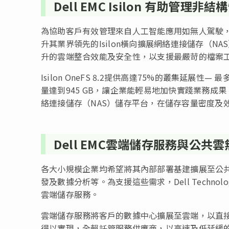
Dell EMC Isilon 有助管理非
為協助客戶有效管理來自人工智能應用如無人駕駛，以
升其業界領先的Isilon橫向擴展網絡連接儲存（NA
升的雲端整合效能及安全性，以支援最嚴苛的檔案
Isilon OneFS 8.2提供高達75%的叢集延展
量達到945 GB，讓企業能輕易地加快實踐業務成果。此外，
絡連接儲存（NAS）儲存平台，在儲存容量密度及
Dell EMC雲端儲存服務與公共
各大小規模企業均希望將其內部部署基建擴展至公
發及數據分析等。為支援這些需求，Dell Technol
雲端儲存服務。
雲端儲存服務將客戶的數據中心擴展至雲端，以直接連
得以實現，全賴託管服務供應商，以高速及低延緩的方式將公