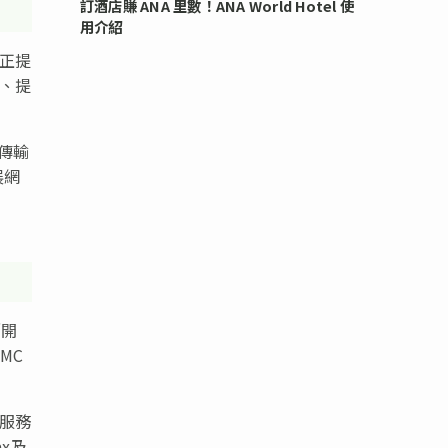
訂酒店賺 ANA 里數！ANA World Hotel 使
用介紹
現正提
性、提
總傳輸
展網
／開
MC
項服務
x及