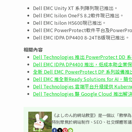
Dell EMC Unity XT 系列陣列現已推出。
Dell EMC Isilon OneFS 8.2軟件現已推出。
Dell EMC Isilon H5600現已推出。
Dell EMC PowerProtect軟件平台及PowerP
Dell EMC IDPA DP4400 8-24TB版現已推出。
相關內容
Dell Technologies 推出 PowerProt
Dell EMC IDPA DP4400 推出，低成本助企
全新 Dell EMC PowerProtect DP 系列
Dell EMC 推全新Ready Solutions fo
Dell Technologies 雲端平台升級提供 Ku
Dell Technologies 夥 Google Clou
《よしのん的網站教室》是一個以「教學為主
特別聚焦於網站制作、SEO、社交媒體等