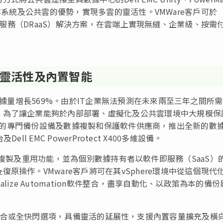
MC儲存系統及公共雲的優勢，實現多雲的靈活性。VMWare客戶可於
難復原即服務（DRaaS）解決方案，在雲端上實現無縫、企業級、按需
 帶來高靈活性及內置智能
數據量增長569%。由於IT企業無法預測在未來兩至三年之間所
。為了讓企業能夠於內部部署、虛擬化及公共雲環境中大規模保
為業界領先的專門備份設備及數據複製和保護軟件供應商，推出全新的數
Dell EMC PowerProtect X400多維設備。
數據保護、複製及重用功能，並為個別數據持有者以軟件即服務（SaaS）
操作。VMware客戶將可在其vSphere環境中從這個現代
ize Automation軟件整合，盡享自動化、以政策為本的備份
管理設備提供混合或全快閃選項，具備靈活的延展性，支援內置容量擴充及橫