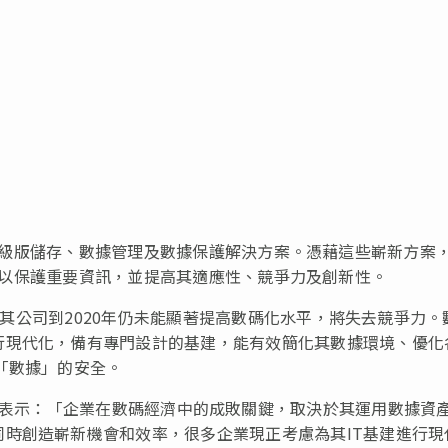
出全新及升級版儲存、數據管理及數據保護解決方案。憑藉這些嶄新方案
轉型之旅，以保護重要資訊，並提高其適應性、競爭力及創新性。
，若其公司到2020年仍未能顯著提高數碼化水平，將失去競爭力。
行現代化，備有專門設計的基建，能有效簡化其數據環境、優化
「數據」的安全。
f Clarke表示：「企業在數碼經濟中的成敗關鍵，取決於其運用數據資
時創造嶄新機會和效率，很多企業現正考慮為其IT基建進行現