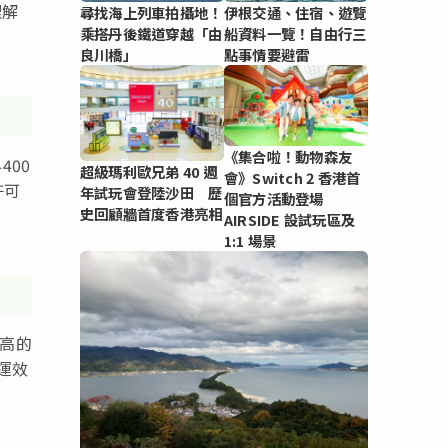
理解
尋找海上列車拍攝地！
伊根交通、住宿、遊覽
乘搭丹後鐵道穿越「由
船資料一覽！自由行三
良川橋」
點事情要避雷
《集合啦！動物森友
400
超級瑪利歐兄弟 40 週
會》Switch 2 香港首
許可
年試玩會登陸沙田 歷
個官方活動登場
史回顧牆首度香港亮相
AIRSIDE 設試玩區及
1:1 場景
最高的
運效