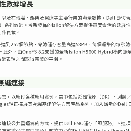
結構性數據增長
及在傳媒、娛樂及醫療等主要行業的海量數據，Dell EMC
S）系列效能。最新發佈的Isilon解決方案提供高度靈活的延展
工作負載。
性— 最多達到252個節點，令總儲存客量高達58PB，每個叢集的每秒
由OneFS 8.2支援的全新Isilon H5600 Hybrid橫向擴
效能表現之間取得完美的平衡。
雲無縫連接
共雲，以應付各種應用實例，當中包括災難復原（DR）、測試
ogies現正擴展其雲端基建解決方案產品系列，加入嶄新的Dell E
接公共雲運算的方式，提供Dell EMC儲存「即服務」。這
共雲連接至其數據中心的Dell EMC Unity、PowerMa