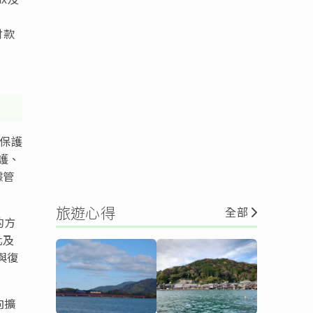
付款
需保護
護、
據管
旅遊心得
全部
的方
化及
與復
向擴