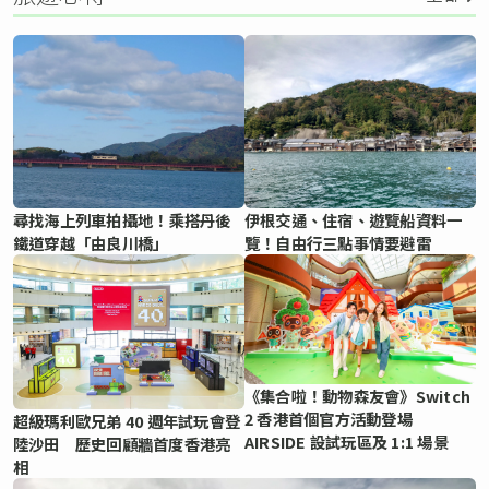
尋找海上列車拍攝地！乘搭丹後
伊根交通、住宿、遊覽船資料一
鐵道穿越「由良川橋」
覽！自由行三點事情要避雷
《集合啦！動物森友會》Switch
2 香港首個官方活動登場
超級瑪利歐兄弟 40 週年試玩會登
AIRSIDE 設試玩區及 1:1 場景
陸沙田 歷史回顧牆首度香港亮
相