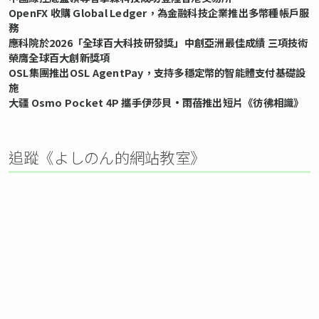
OpenFX 收購 Global Ledger，為金融科技企業推出多幣種帳戶服
務
應科院於2026「全球百大科技研發獎」中創亞洲最佳成績 三項技術
榮膺全球百大創新獎項
OSL集團推出OSL AgentPay，支持多穩定幣的智能體支付基礎設
施
大疆 Osmo Pocket 4P 攜手伊莎貝•雨蓓推出短片《彷彿相識》
追蹤《よしのん的網站教室》