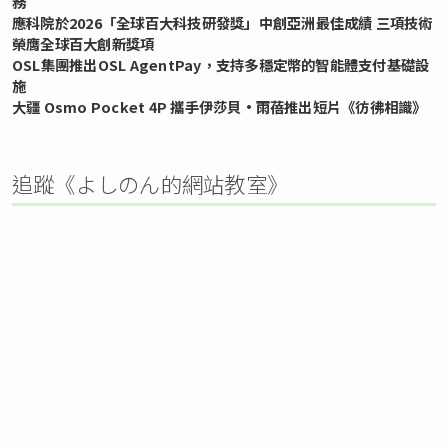
務
應科院於2026「全球百大科技研發獎」中創亞洲最佳成績 三項技術
榮膺全球百大創新獎項
OSL集團推出OSL AgentPay，支持多穩定幣的智能體支付基礎設
施
大疆 Osmo Pocket 4P 攜手伊莎貝•雨蓓推出短片《彷彿相識》
追蹤《よしのん的網站教室》