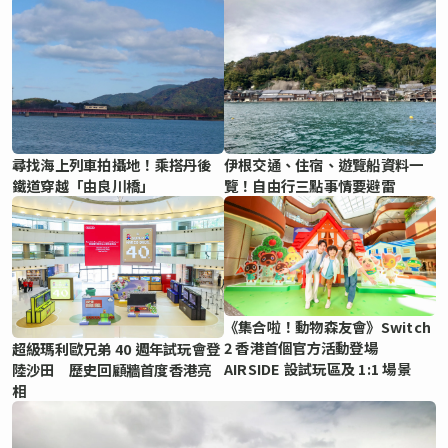
尋找海上列車拍攝地！乘搭丹後
伊根交通、住宿、遊覽船資料一
鐵道穿越「由良川橋」
覽！自由行三點事情要避雷
《集合啦！動物森友會》Switch
2 香港首個官方活動登場
超級瑪利歐兄弟 40 週年試玩會登
AIRSIDE 設試玩區及 1:1 場景
陸沙田 歷史回顧牆首度香港亮
相